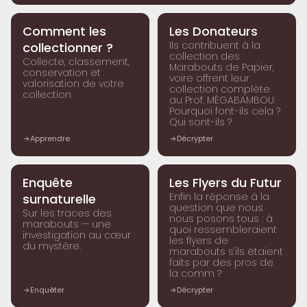
MISCELLANÉES
MISCELLANÉES
Comment les
Les Donateurs
Ils contribuent à la
collectionner ?
collection des
Collecte, classement,
Marabouts de Papier,
conservation et
voire offrent leur
valorisation de votre
collection complète
collection.
au Prof. MÉGABAMBOU.
Pourquoi font-ils cela ?
Qui sont-ils ?
Apprendre
Décrypter
MISCELLANÉES
MISCELLANÉES
Enquête
Les Flyers du Futur
Enfin la réponse à la
surnaturelle
question que nous
Sur les traces des
nous posons tous : à
marabouts — une
quoi ressembleraient
investigation au cœur
les flyers de
du mystère.
marabouts s'ils étaient
faits par des pros de
la comm ?
Enquêter
Décrypter