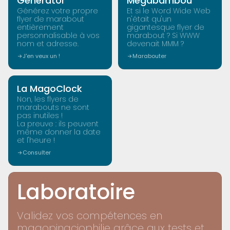
Generator
Mégabambou
Générez votre propre
Et si le Word Wide Web
flyer de marabout
n'était qu'un
entièrement
gigantesque flyer de
personnalisable à vos
marabout ? Si WWW
nom et adresse.
devenait MMM ?
J'en veux un !
Marabouter
MAGOTOOLS
La MagoClock
Non, les flyers de
marabouts ne sont
pas inutiles !
La preuve : ils peuvent
même donner la date
et l'heure !
Consulter
Laboratoire
Validez vos compétences en
magopinaciophilie grâce aux tests et