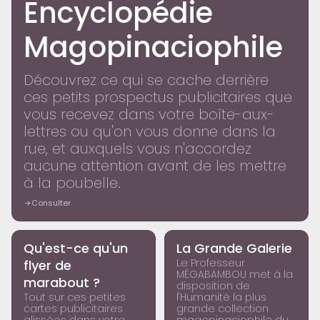
Encyclopédie
Magopinaciophile
Découvrez ce qui se cache derrière
ces petits prospectus publicitaires que
vous recevez dans votre boîte-aux-
lettres ou qu'on vous donne dans la
rue, et auxquels vous n'accordez
aucune attention avant de les mettre
à la poubelle.
Consulter
ENCYCLOPÉDIE
ENCYCLOPÉDIE
Qu'est-ce qu'un
La Grande Galerie
Le Professeur
flyer de
MÉGABAMBOU met à la
marabout ?
disposition de
Tout sur ces petites
l'Humanité la plus
cartes publicitaires
grande collection