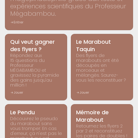
expériences scientifiques du Professeur
Mégabambou.
Entrer
LABORATOIRE
LABORATOIRE
Qui veut gagner
Le Marabout
des flyers ?
Taquin
Répondez aux
Des flyers de
15 questions du
marabouts ont été
Professeur
découpés en
MÉGABAMBOU et
morceaux et
gravissez la pyramide
mélangés. Saurez-
des gains jusqu'au
vous les reconstituer ?
million !
Jouer
Jouer
LABORATOIRE
LABORATOIRE
Le Pendu
Mémoire de
Découvrez le pseudo
Marabout
du marabout sans
Retournez les flyers 2
vous tromper. En cas
par 2 et reconstituez
d'erreur, ça n'est pas le
les paires de doubles !