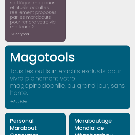
sortilèges magiques
et rituels occultes
réellement proposés
par les marabouts
pour rendre votre vie
meilleure ?
Décrypter
Magotools
Tous les outils interactifs exclusifs pour
vivre pleinement votre
magopinaciophilie, au grand jour, sans
honte.
Accéder
MAGOTOOLS
MAGOTOOLS
Personal
Maraboutage
Marabout
Mondial de