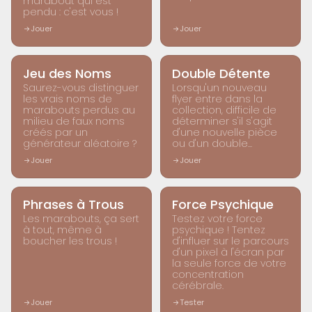
marabout qui est
pendu : c'est vous !
Jouer
Jouer
LABORATOIRE
LABORATOIRE
Jeu des Noms
Double Détente
Saurez-vous distinguer
Lorsqu'un nouveau
les vrais noms de
flyer entre dans la
marabouts perdus au
collection, difficile de
milieu de faux noms
déterminer s'il s'agit
créés par un
d'une nouvelle pièce
générateur aléatoire ?
ou d'un double...
Jouer
Jouer
LABORATOIRE
LABORATOIRE
Phrases à Trous
Force Psychique
Les marabouts, ça sert
Testez votre force
à tout, même à
psychique ! Tentez
boucher les trous !
d'influer sur le parcours
d'un pixel à l'écran par
la seule force de votre
concentration
cérébrale.
Jouer
Tester