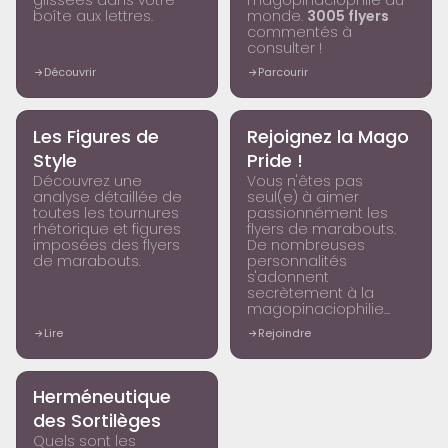
glissées dans votre
magopinaciophile du
boîte aux lettres.
monde.
3005 flyers
commentés à
consulter !
Découvrir
Parcourir
ENCYCLOPÉDIE
ENCYCLOPÉDIE
Les Figures de
Rejoignez la Mago
Style
Pride !
Découvrez une
Vous n'êtes pas
analyse détaillée de
seul(e) à aimer
toutes les tournures
passionnément les
rhétorique et figures
flyers de marabouts.
imposées des flyers
De nombreuses
de marabouts.
personnalités
s'adonnent
secrètement à la
magopinaciophilie...
Lire
Rejoindre
ENCYCLOPÉDIE
Herméneutique
des Sortilèges
Quels sont les