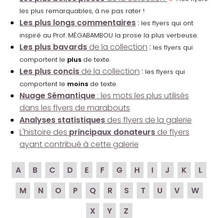
les plus remarquables, à ne pas rater !
Les plus longs commentaires
:
les flyers qui ont
inspiré au Prof. MÉGABAMBOU la prose la plus verbeuse.
Les plus bavards
de la collection
:
les flyers qui
comportent le
plus
de texte.
Les plus concis
de la collection
:
les flyers qui
comportent le
moins
de texte.
Nuage Sémantique
: les mots les plus utilisés
dans les flyers de marabouts
Analyses statistiques
des flyers de la galerie
L'histoire des
principaux donateurs
de flyers
ayant contribué à cette galerie
A
B
C
D
E
F
G
H
I
J
K
L
M
N
O
P
Q
R
S
T
U
V
W
X
Y
Z