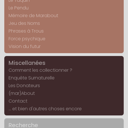
Le Taquin
Le Pendu
Mémoire de Marabout
Jeu des Noms
Phrases à Trous
Force psychique
Vision du futur
Miscellanées
Comment les collectionner ?
Enquête Surnaturelle
Les Donateurs
(mar)About
Contact
... et bien d'autres choses encore
Recherche