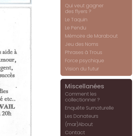
Qui veut gagner
des flyers ?
Le Taquin
Le Pendu
Mémoire de Marabout
Jeu des Noms
Phrases à Trous
Force psychique
Vision du futur
Miscellanées
Comment les
collectionner ?
Enquête Surnaturelle
Les Donateurs
(mar)About
Contact