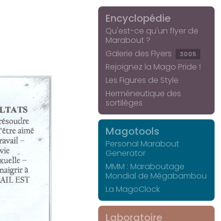
Encyclopédie
Qu'est-ce qu'un flyer de
Marabout ?
Galerie des Flyers
3005
Rejoignez la Mago Pride !
Les Figures de Style
Herméneutique des
sortilèges
Magotools
Personal Marabout
Generator
MMM : Maraboutage
Mondial de Mégabambou
La MagoClock
Laboratoire