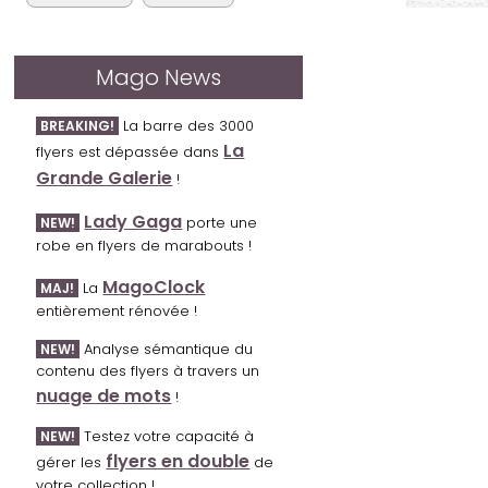
Mago News
La barre des 3000
BREAKING!
La
flyers est dépassée dans
Grande Galerie
!
Lady Gaga
porte une
NEW!
robe en flyers de marabouts !
MagoClock
La
MAJ!
entièrement rénovée !
Analyse sémantique du
NEW!
contenu des flyers à travers un
nuage de mots
!
Testez votre capacité à
NEW!
flyers en double
gérer les
de
votre collection !