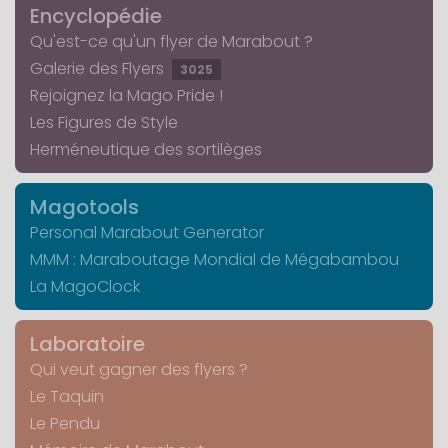
Encyclopédie
Qu'est-ce qu'un flyer de Marabout ?
Galerie des Flyers
3025
Rejoignez la Mago Pride !
Les Figures de Style
Herméneutique des sortilèges
Magotools
Personal Marabout Generator
MMM : Maraboutage Mondial de Mégabambou
La MagoClock
Laboratoire
Qui veut gagner des flyers ?
Le Taquin
Le Pendu