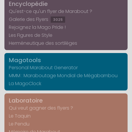
Encyclopédie
Qu'est-ce qu'un flyer de Marabout ?
Galerie des Flyers
3025
Rejoignez la Mago Pride !
Les Figures de Style
Herméneutique des sortilèges
Magotools
Personal Marabout Generator
MMM : Maraboutage Mondial de Mégabambou
La MagoClock
Laboratoire
Qui veut gagner des flyers ?
Le Taquin
Le Pendu
Mémoire de Marabout