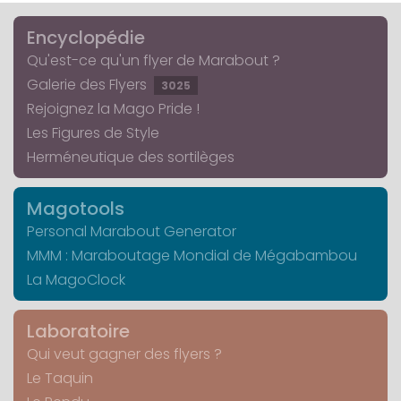
Encyclopédie
Qu'est-ce qu'un flyer de Marabout ?
Galerie des Flyers
3025
Rejoignez la Mago Pride !
Les Figures de Style
Herméneutique des sortilèges
Magotools
Personal Marabout Generator
MMM : Maraboutage Mondial de Mégabambou
La MagoClock
Laboratoire
Qui veut gagner des flyers ?
Le Taquin