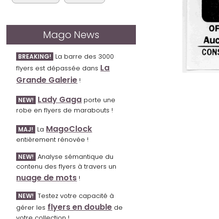
Mago News
La barre des 3000
BREAKING!
La
flyers est dépassée dans
Grande Galerie
!
Lady Gaga
porte une
NEW!
robe en flyers de marabouts !
MagoClock
La
MAJ!
entièrement rénovée !
Analyse sémantique du
NEW!
contenu des flyers à travers un
nuage de mots
!
Testez votre capacité à
NEW!
flyers en double
gérer les
de
votre collection !