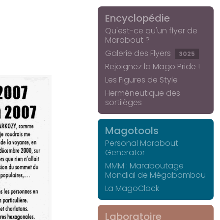
Encyclopédie
Qu'est-ce qu'un flyer de
Marabout ?
Galerie des Flyers
3025
Rejoignez la Mago Pride !
Les Figures de Style
Herméneutique des
sortilèges
Magotools
Personal Marabout
Generator
MMM : Maraboutage
Mondial de Mégabambou
La MagoClock
Laboratoire