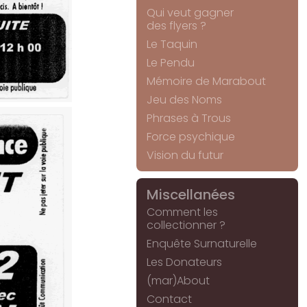
Qui veut gagner
des flyers ?
Le Taquin
Le Pendu
Mémoire de Marabout
Jeu des Noms
Phrases à Trous
Force psychique
Vision du futur
Miscellanées
Comment les
collectionner ?
Enquête Surnaturelle
Les Donateurs
(mar)About
Contact