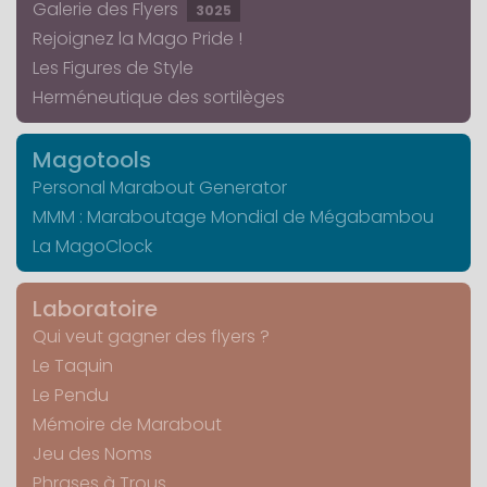
Galerie des Flyers
3025
Rejoignez la Mago Pride !
Les Figures de Style
Herméneutique des sortilèges
Magotools
Personal Marabout Generator
MMM : Maraboutage Mondial de Mégabambou
La MagoClock
Laboratoire
Qui veut gagner des flyers ?
Le Taquin
Le Pendu
Mémoire de Marabout
Jeu des Noms
Phrases à Trous