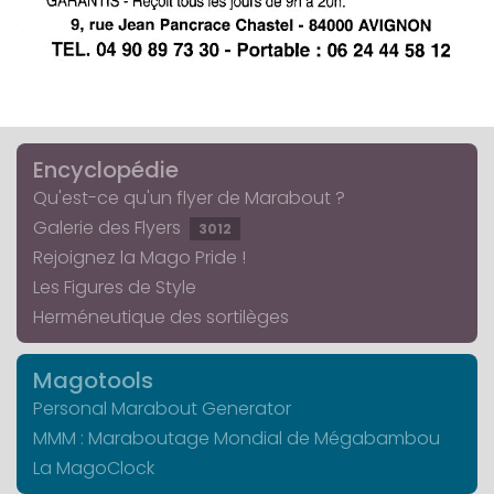
Encyclopédie
Qu'est-ce qu'un flyer de Marabout ?
Galerie des Flyers
3012
Rejoignez la Mago Pride !
Les Figures de Style
Herméneutique des sortilèges
Magotools
Personal Marabout Generator
MMM : Maraboutage Mondial de Mégabambou
La MagoClock