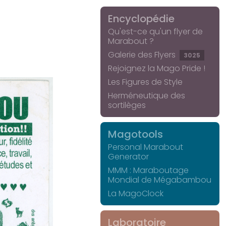
Encyclopédie
Qu'est-ce qu'un flyer de
Marabout ?
Galerie des Flyers
3025
Rejoignez la Mago Pride !
Les Figures de Style
Herméneutique des
sortilèges
Magotools
Personal Marabout
Generator
MMM : Maraboutage
Mondial de Mégabambou
La MagoClock
Laboratoire