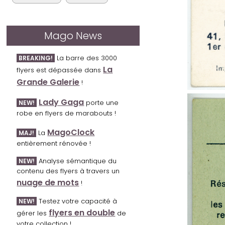
Mago News
La barre des 3000
BREAKING!
La
flyers est dépassée dans
Grande Galerie
!
Lady Gaga
porte une
NEW!
robe en flyers de marabouts !
MagoClock
La
MAJ!
entièrement rénovée !
Analyse sémantique du
NEW!
contenu des flyers à travers un
nuage de mots
!
Testez votre capacité à
NEW!
flyers en double
gérer les
de
votre collection !