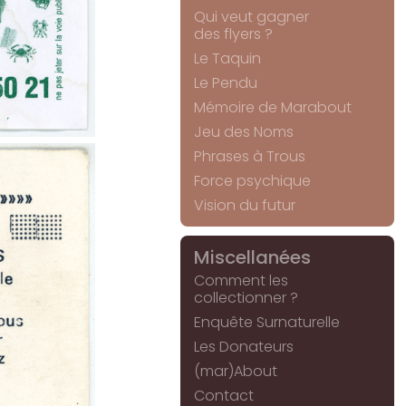
Qui veut gagner
des flyers ?
Le Taquin
Le Pendu
Mémoire de Marabout
Jeu des Noms
Phrases à Trous
Force psychique
Vision du futur
Miscellanées
Comment les
collectionner ?
Enquête Surnaturelle
Les Donateurs
(mar)About
Contact