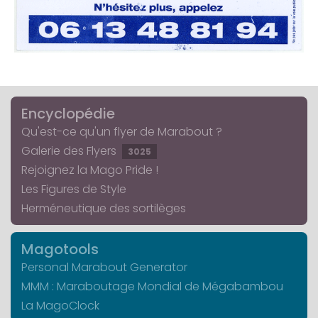
Encyclopédie
Qu'est-ce qu'un flyer de Marabout ?
Galerie des Flyers
3025
Rejoignez la Mago Pride !
Les Figures de Style
Herméneutique des sortilèges
Magotools
Personal Marabout Generator
MMM : Maraboutage Mondial de Mégabambou
La MagoClock