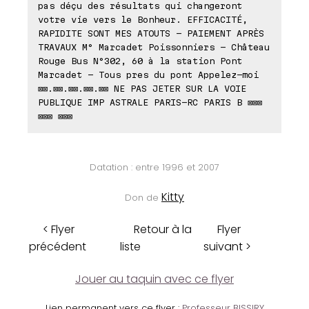
pas déçu des résultats qui changeront
votre vie vers le Bonheur. EFFICACITÉ,
RAPIDITE SONT MES ATOUTS - PAIEMENT APRÈS
TRAVAUX M° Marcadet Poissonniers - Château
Rouge Bus N°302, 60 à la station Pont
Marcadet - Tous pres du pont Appelez-moi
⊠⊠.⊠⊠.⊠⊠.⊠⊠.⊠⊠ NE PAS JETER SUR LA VOIE
PUBLIQUE IMP ASTRALE PARIS-RC PARIS B ⊠⊠⊠
⊠⊠⊠ ⊠⊠⊠
Datation : entre 1996 et 2007
Kitty
Don de
< Flyer
Retour à la
Flyer
précédent
liste
suivant >
Jouer au taquin avec ce flyer
Lien permanent vers ce flyer :
Professeur BISSIRY