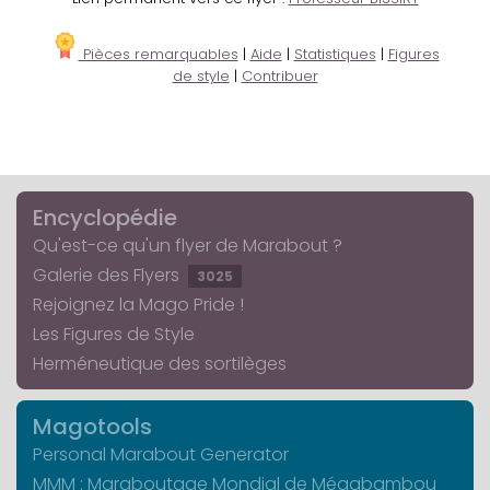
Pièces remarquables
|
Aide
|
Statistiques
|
Figures
de style
|
Contribuer
Encyclopédie
Qu'est-ce qu'un flyer de Marabout ?
Galerie des Flyers
3025
Rejoignez la Mago Pride !
Les Figures de Style
Herméneutique des sortilèges
Magotools
Personal Marabout Generator
MMM : Maraboutage Mondial de Mégabambou