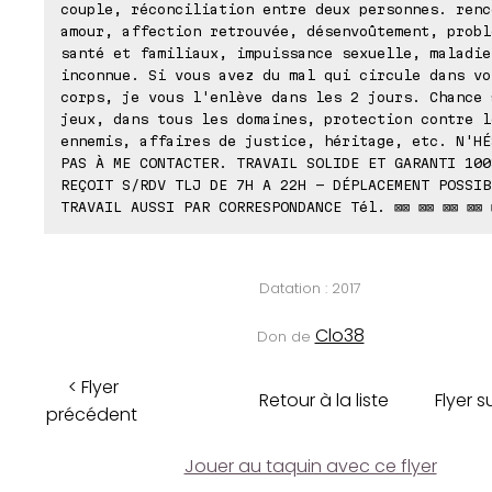
couple, réconciliation entre deux personnes. renc
amour, affection retrouvée, désenvoûtement, probl
santé et familiaux, impuissance sexuelle, maladie
inconnue. Si vous avez du mal qui circule dans vo
corps, je vous l'enlève dans les 2 jours. Chance 
jeux, dans tous les domaines, protection contre l
ennemis, affaires de justice, héritage, etc. N'HÉ
PAS À ME CONTACTER. TRAVAIL SOLIDE ET GARANTI 100
REÇOIT S/RDV TLJ DE 7H A 22H - DÉPLACEMENT POSSIB
TRAVAIL AUSSI PAR CORRESPONDANCE Tél. ⊠⊠ ⊠⊠ ⊠⊠ ⊠⊠ 
Datation : 2017
Clo38
Don de
< Flyer
Retour à la liste
Flyer s
précédent
Jouer au taquin avec ce flyer