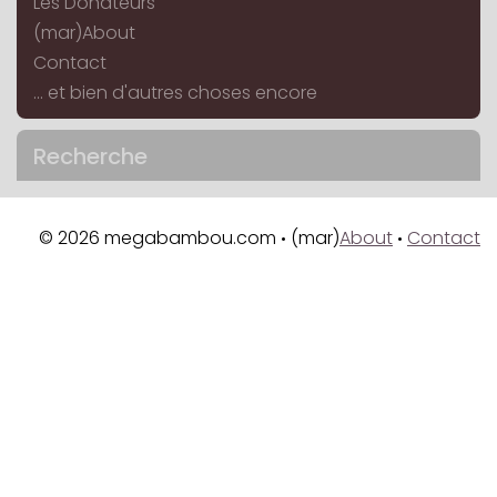
Les Donateurs
(mar)About
Contact
... et bien d'autres choses encore
Recherche
© 2026 megabambou.com
(mar)
About
Contact
•
•