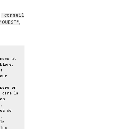
e
"conseil
,
'OUEST"
mane et
blème,
s
our
père en
 dans la
es
,
és de
,
la
les