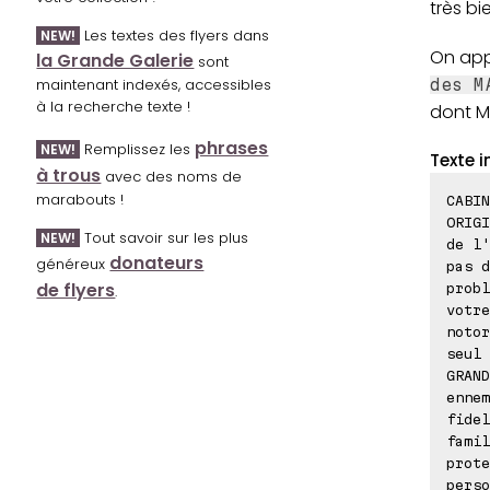
très bi
Les textes des flyers dans
NEW!
On appr
la Grande Galerie
sont
maintenant indexés, accessibles
des M
à la recherche texte !
dont M
phrases
Remplissez les
NEW!
Texte i
à trous
avec des noms de
marabouts !
CABIN
ORIGI
Tout savoir sur les plus
NEW!
de l'
donateurs
généreux
pas d
de flyers
probl
.
votre
notor
seul 
GRAND
ennem
fidel
famil
prote
perso