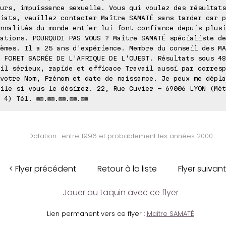
urs, impuissance sexuelle. Vous qui voulez des résultats
iats, veuillez contacter Maître SAMATÉ sans tarder car p
nnalités du monde entier lui font confiance depuis plusi
ations. POURQUOI PAS VOUS ? Maître SAMATÉ spécialiste de
èmes. Il a 25 ans d'expérience. Membre du conseil des MA
 FORET SACRÉE DE L'AFRIQUE DE L'OUEST. Résultats sous 48
il sérieux, rapide et efficace Travail aussi par corresp
votre Nom, Prénom et date de naissance. Je peux me dépla
ile si vous le désirez. 22, Rue Cuvier - 69006 LYON (Mét
 4) Tél. ⊠⊠.⊠⊠.⊠⊠.⊠⊠.⊠⊠
Datation : entre 1996 et probablement les années 2000
< Flyer précédent
Retour à la liste
Flyer suivant
Jouer au taquin avec ce flyer
Lien permanent vers ce flyer :
Maître SAMATÉ