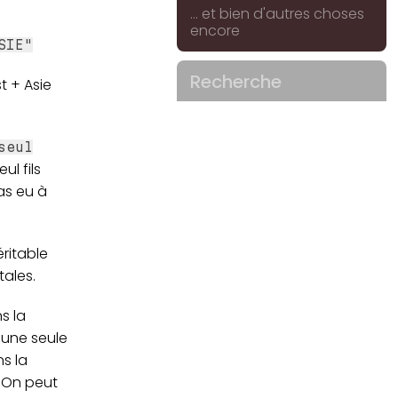
... et bien d'autres choses
encore
SIE"
Recherche
t + Asie
seul
ul fils
as eu à
éritable
tales.
s la
u'une seule
ns la
. On peut