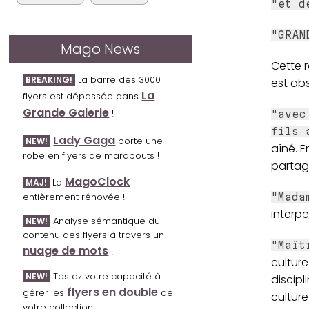
"et d
"GRAN
Mago News
Cette 
La barre des 3000
BREAKING!
est ab
La
flyers est dépassée dans
Grande Galerie
!
"avec
fils 
Lady Gaga
porte une
NEW!
aîné. E
robe en flyers de marabouts !
partag
MagoClock
La
MAJ!
entièrement rénovée !
"Mada
interpe
Analyse sémantique du
NEW!
contenu des flyers à travers un
"Maît
nuage de mots
!
culture
Testez votre capacité à
NEW!
discipl
flyers en double
gérer les
de
culture
votre collection !