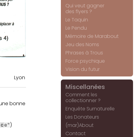
Qui veut gagner
des flyers ?
Le Taquin
Le Pendu
Mémoire de Marabout
Jeu des Noms
Phrases à Trous
Force psychique
Vision du futur
Lyon
Miscellanées
Comment les
collectionner ?
t une bonne
Enquête Surnaturelle
Les Donateurs
)
(mar)About
n
c
e"
Contact