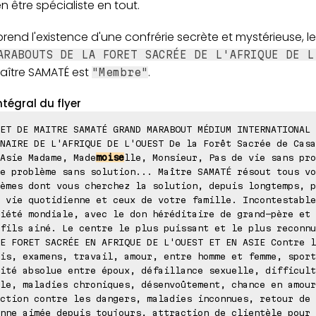
en être spécialiste en tout.
end l'existence d'une confrérie secrète et mystérieuse, l
ARABOUTS DE LA FORET SACRÉE DE L'AFRIQUE DE L
aître SAMATÉ est
.
"Membre"
ntégral du flyer
ET DE MAITRE SAMATÉ GRAND MARABOUT MÉDIUM INTERNATIONAL
NAIRE DE L'AFRIQUE DE L'OUEST De la Forêt Sacrée de Casa
Asie Madame, Made
moise
lle, Monsieur, Pas de vie sans pro
e problème sans solution... Maître SAMATÉ résout tous vo
èmes dont vous cherchez la solution, depuis longtemps, p
 vie quotidienne et ceux de votre famille. Incontestable
iété mondiale, avec le don héréditaire de grand-père et 
fils ainé. Le centre le plus puissant et le plus reconnu
E FORET SACRÉE EN AFRIQUE DE L'OUEST ET EN ASIE Contre l
is, examens, travail, amour, entre homme et femme, sport
ité absolue entre époux, défaillance sexuelle, difficult
le, maladies chroniques, désenvoûtement, chance en amour
ction contre les dangers, maladies inconnues, retour de 
nne aimée depuis toujours, attraction de clientèle pour 