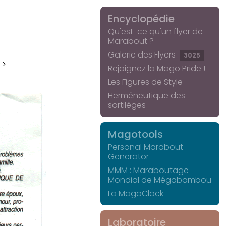
Encyclopédie
Qu'est-ce qu'un flyer de
Marabout ?
Galerie des Flyers
3025
 >
Rejoignez la Mago Pride !
Les Figures de Style
Herméneutique des
sortilèges
Magotools
Personal Marabout
Generator
MMM : Maraboutage
Mondial de Mégabambou
La MagoClock
Laboratoire