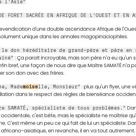
e l'Asie"
DE FORET SACRÉE EN AFRIQUE DE L'OUEST ET EN A
revendication d'une double ascendance Afrique de l'Oues
solument unique dans les annales magopinaciophiles.
 le don héréditaire de grand-père et père en 
: Ça paraît incroyable, mais son père n'a eu qu'un se
aîné"
nfin bref, une façon de nous dire que Maître SAMATÉ n'a p
er son don avec des frères.
: plus qu'un flyer, une v
me, Made
moise
lle, Monsieur"
llation dans le respect des règles de bienséance occiden
Dan
re SAMATÉ, spécialiste de tous problèmes."
 occidentale, c'est bête, mais le spécialiste ne maîtrise q
ine. C'est même un peu ce qui fait de lui un spécialiste. Da
 africano-asiatique, en revanche, il en va tout autrement