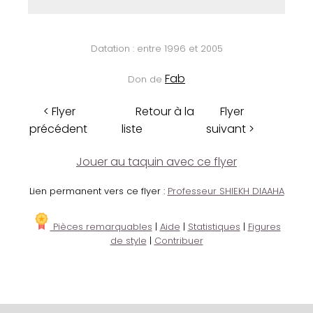
Datation : entre 1996 et 2005
Fab
Don de
< Flyer
Retour à la
Flyer
précédent
liste
suivant >
Jouer au taquin avec ce flyer
Lien permanent vers ce flyer :
Professeur SHIEKH DIAAHA
Pièces remarquables
|
Aide
|
Statistiques
|
Figures
de style
|
Contribuer