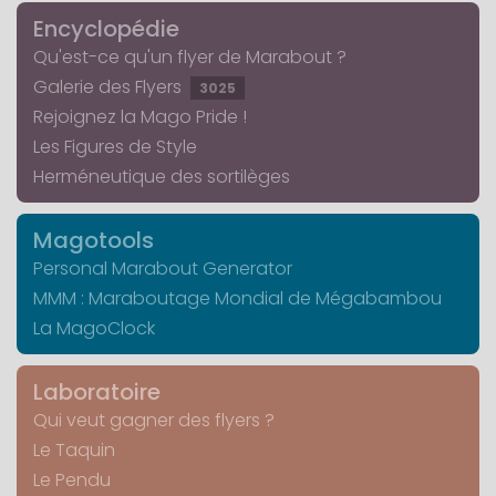
Encyclopédie
Qu'est-ce qu'un flyer de Marabout ?
Galerie des Flyers
3025
Rejoignez la Mago Pride !
Les Figures de Style
Herméneutique des sortilèges
Magotools
Personal Marabout Generator
MMM : Maraboutage Mondial de Mégabambou
La MagoClock
Laboratoire
Qui veut gagner des flyers ?
Le Taquin
Le Pendu