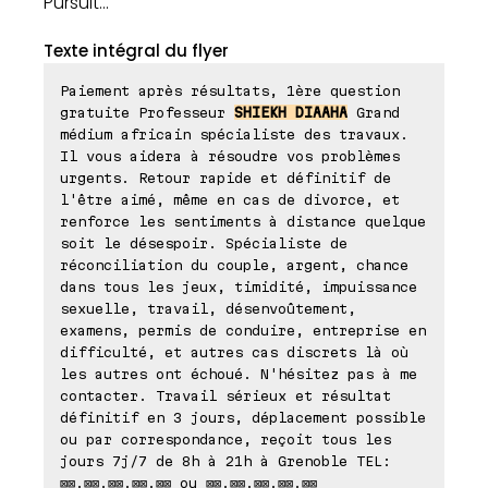
Pursuit...
Texte intégral du flyer
Paiement après résultats, 1ère question
gratuite Professeur
SHIEKH DIAAHA
Grand
médium africain spécialiste des travaux.
Il vous aidera à résoudre vos problèmes
urgents. Retour rapide et définitif de
l'être aimé, même en cas de divorce, et
renforce les sentiments à distance quelque
soit le désespoir. Spécialiste de
réconciliation du couple, argent, chance
dans tous les jeux, timidité, impuissance
sexuelle, travail, désenvoûtement,
examens, permis de conduire, entreprise en
difficulté, et autres cas discrets là où
les autres ont échoué. N'hésitez pas à me
contacter. Travail sérieux et résultat
définitif en 3 jours, déplacement possible
ou par correspondance, reçoit tous les
jours 7j/7 de 8h à 21h à Grenoble TEL:
⊠⊠.⊠⊠.⊠⊠.⊠⊠.⊠⊠ ou ⊠⊠.⊠⊠.⊠⊠.⊠⊠.⊠⊠