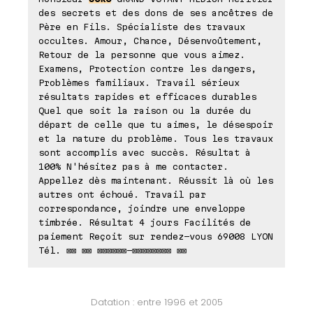
des secrets et des dons de ses ancêtres de
Père en Fils. Spécialiste des travaux
occultes. Amour, Chance, Désenvoûtement,
Retour de la personne que vous aimez.
Examens, Protection contre les dangers,
Problèmes familiaux. Travail sérieux
résultats rapides et efficaces durables
Quel que soit la raison ou la durée du
départ de celle que tu aimes, le désespoir
et la nature du problème. Tous les travaux
sont accomplis avec succès. Résultat à
100% N'hésitez pas à me contacter.
Appellez dès maintenant. Réussit là où les
autres ont échoué. Travail par
correspondance, joindre une enveloppe
timbrée. Résultat 4 jours Facilités de
paiement Reçoit sur rendez-vous 69008 LYON
Tél. ⊠⊠ ⊠⊠ ⊠⊠⊠⊠⊠⊠-⊠⊠⊠⊠⊠⊠⊠⊠ ⊠⊠
Datation : entre 1996 et 2005