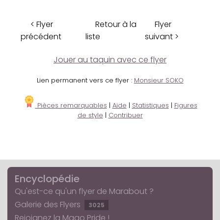
< Flyer
Retour à la
Flyer
précédent
liste
suivant >
Jouer au taquin avec ce flyer
Lien permanent vers ce flyer :
Monsieur SOKO
Pièces remarquables
|
Aide
|
Statistiques
|
Figures
de style
|
Contribuer
Encyclopédie
Qu'est-ce qu'un flyer de Marabout ?
Galerie des Flyers
3025
Rejoignez la Mago Pride !