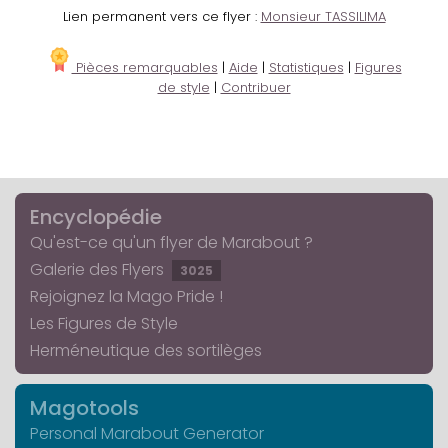
Lien permanent vers ce flyer :
Monsieur TASSILIMA
Pièces remarquables
|
Aide
|
Statistiques
|
Figures
de style
|
Contribuer
Encyclopédie
Qu'est-ce qu'un flyer de Marabout ?
Galerie des Flyers
3025
Rejoignez la Mago Pride !
Les Figures de Style
Herméneutique des sortilèges
Magotools
Personal Marabout Generator