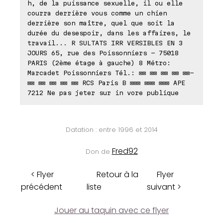
h, de la puissance sexuelle, il ou elle
courra derrière vous comme un chien
derrière son maître, quel que soit la
durée du desespoir, dans les affaires, le
travail... R SULTATS IRR VERSIBLES EN 3
JOURS 65, rue des Poissonniers - 75018
PARIS (2ème étage à gauche) 8 Métro:
Marcadet Poissonniers Tél.: ⊠⊠ ⊠⊠ ⊠⊠ ⊠⊠ ⊠⊠-
⊠⊠ ⊠⊠ ⊠⊠ ⊠⊠ ⊠⊠ RCS Paris B ⊠⊠⊠ ⊠⊠⊠ ⊠⊠⊠ APE
7212 Ne pas jeter sur in vore publique
Datation : entre 1996 et 2014
Fred92
Don de
< Flyer
Retour à la
Flyer
précédent
liste
suivant >
Jouer au taquin avec ce flyer