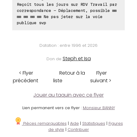
Reçoit tous les jours sur RDV Travail par
correspondance - Déplacement, possible ⊠⊠
⊠⊠ ⊠⊠ ⊠⊠ ⊠⊠ Ne pas jeter sur la voie
publique svp
Datation : entre 1996 et 2026
Steph et Isa
Don de
< Flyer
Retour à la
Flyer
précédent
liste
suivant >
Jouer au taquin avec ce flyer
Lien permanent vers ce flyer :
Monsieur BANNY
Pièces remarquables
|
Aide
|
Statistiques
|
Figures
de style
|
Contribuer