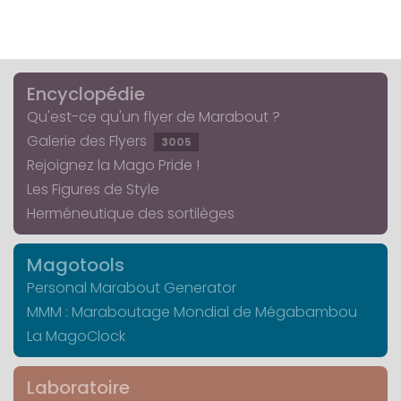
Encyclopédie
Qu'est-ce qu'un flyer de Marabout ?
Galerie des Flyers
3005
Rejoignez la Mago Pride !
Les Figures de Style
Herméneutique des sortilèges
Magotools
Personal Marabout Generator
MMM : Maraboutage Mondial de Mégabambou
La MagoClock
Laboratoire