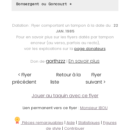
Bonsergent ou Goncourt *
Datation : Flyer comportant un tampon à la date du :
22
JAN. 1985
Pour en savoir plus sur les flyers datés par tampon
encreur (au verso, parfois au recto),
voir les explications sur la
page donateurs
.
gorthzzz
En savoir plus
Don de
|
< Flyer
Retour à la
Flyer
précédent
liste
suivant >
Jouer au taquin avec ce flyer
Lien permanent vers ce flyer :
Monsieur IBOU
Pièces remarquables
|
Aide
|
Statistiques
|
Figures
de style
|
Contribuer