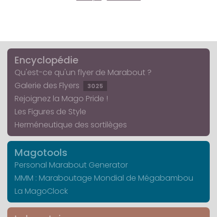
Encyclopédie
Qu'est-ce qu'un flyer de Marabout ?
Galerie des Flyers
3025
Rejoignez la Mago Pride !
Les Figures de Style
Herméneutique des sortilèges
Magotools
Personal Marabout Generator
MMM : Maraboutage Mondial de Mégabambou
La MagoClock