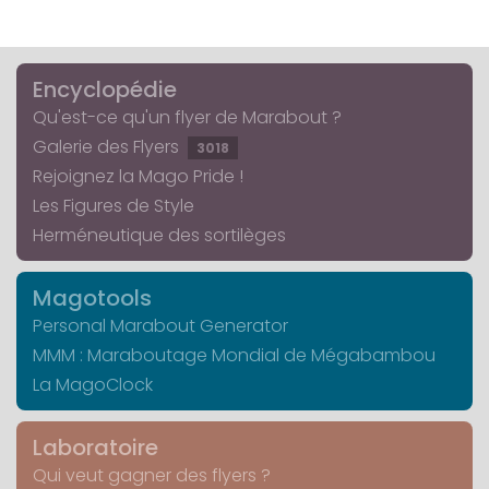
Encyclopédie
Qu'est-ce qu'un flyer de Marabout ?
Galerie des Flyers
3018
Rejoignez la Mago Pride !
Les Figures de Style
Herméneutique des sortilèges
Magotools
Personal Marabout Generator
MMM : Maraboutage Mondial de Mégabambou
La MagoClock
Laboratoire
Qui veut gagner des flyers ?