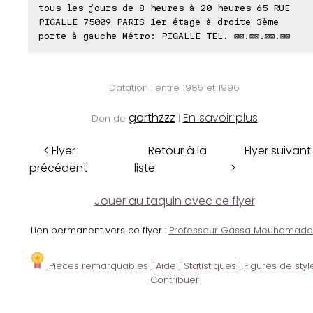
tous les jours de 8 heures à 20 heures 65 RUE
PIGALLE 75009 PARIS 1er étage à droite 3ème
porte à gauche Métro: PIGALLE TEL. ⊠⊠.⊠⊠.⊠⊠.⊠⊠
Datation : entre 1985 et 1996
gorthzzz
En savoir plus
Don de
|
< Flyer
Retour à la
Flyer suivant
précédent
liste
>
Jouer au taquin avec ce flyer
Lien permanent vers ce flyer :
Professeur Gassa Mouhamado
Pièces remarquables
|
Aide
|
Statistiques
|
Figures de styl
Contribuer