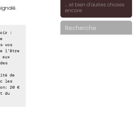
... et bien d'autres choses
signalé.
encore
Recherche
oir :
e
s vos
e l'être
 aux
des
ité de
c les
on: 20 €
t du