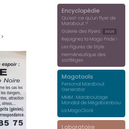
Encyclopédie
Qu'est-ce qu'un flyer de
Marabout ?
Galerie des Flyers
3025
 >
Rejoignez la Mago Pride !
Les Figures de Style
Herméneutique des
sortilèges
Magotools
Personal Marabout
Generator
MMM : Maraboutage
Mondial de Mégabambou
La MagoClock
Laboratoire