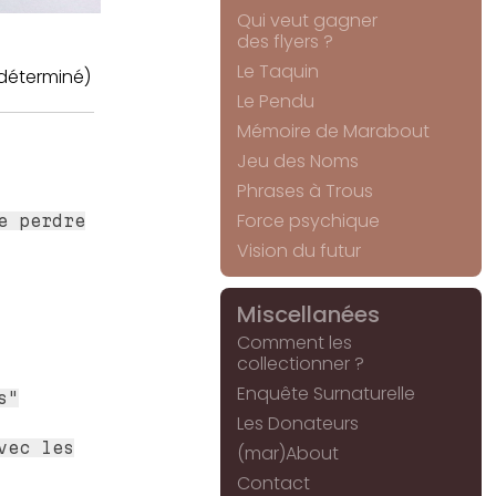
Qui veut gagner
des flyers ?
Le Taquin
déterminé)
Le Pendu
Mémoire de Marabout
Jeu des Noms
Phrases à Trous
Force psychique
e perdre
Vision du futur
Miscellanées
Comment les
collectionner ?
Enquête Surnaturelle
s"
Les Donateurs
vec les
(mar)About
Contact