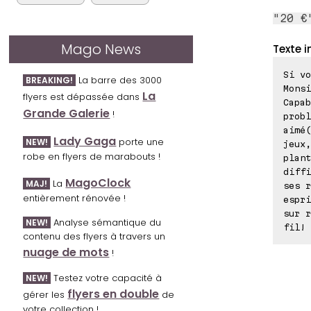
"20 €
Mago News
Texte i
Si vo
La barre des 3000
BREAKING!
Mons
La
flyers est dépassée dans
Capab
Grande Galerie
!
probl
aimé(
Lady Gaga
porte une
NEW!
jeux,
robe en flyers de marabouts !
plant
diffi
MagoClock
La
MAJ!
ses r
entièrement rénovée !
espri
sur r
Analyse sémantique du
NEW!
fil! 
contenu des flyers à travers un
nuage de mots
!
Testez votre capacité à
NEW!
flyers en double
gérer les
de
votre collection !