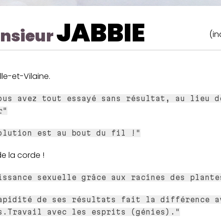
JABBIE
nsieur
(in
Ille-et-Vilaine.
ous avez tout essayé sans résultat, au lieu d
r"
olution est au bout du fil !"
de la corde !
issance sexuelle grâce aux racines des plante
apidité de ses résultats fait la différence a
s.Travail avec les esprits (génies)."