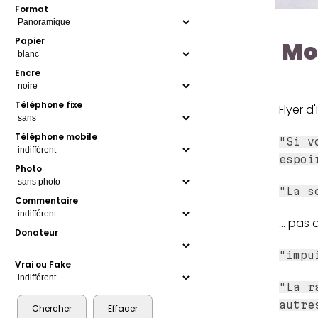
Format
Papier
Mo
Encre
Téléphone fixe
Flyer d'
Téléphone mobile
"Si v
espoi
Photo
"La s
Commentaire
... pas 
Donateur
"impu
Vrai ou Fake
"La r
autre