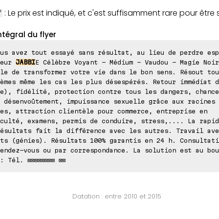
: Le prix est indiqué, et c'est suffisamment rare pour être 
"
ntégral du flyer
us avez tout essayé sans résultat, au lieu de perdre esp
ieur
JABBI
E Célèbre Voyant - Médium - Vaudou - Magie Noir
le de transformer votre vie dans le bon sens. Résout tou
èmes même les cas les plus désespérés. Retour immédiat d
e), fidélité, protection contre tous les dangers, chance
 désenvoûtement, impuissance sexuelle grâce aux racines 
es, attraction clientèle pour commerce, entreprise en
culté, examens, permis de conduire, stress,.... La rapid
ésultats fait la différence avec les autres. Travail ave
ts (génies). Résultats 100% garantis en 24 h. Consultati
endez-vous ou par correspondance. La solution est au bou
: Tél. ⊠⊠⊠⊠⊠⊠⊠⊠ ⊠⊠
Datation : entre 2010 et 2015