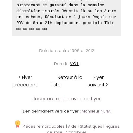
surprenant et garanti dans la semaine
discrétion assurés Réussit là ou les Autre
ont echoué, Résultat en 4 jours Reçoit sur
RDV de 8h à 21h déplacement possible Tél:
⊠⊠ ⊠⊠ ⊠⊠ ⊠⊠ ⊠⊠
Datation : entre 1996 et 2012
VdT
Don de
< Flyer
Retour à la
Flyer
précédent
liste
suivant >
Jouer au taquin avec ce flyer
Lien permanent vers ce flyer :
Monsieur NENA
Pièces remarquables
|
Aide
|
Statistiques
|
Figures
de style
|
Contribuer