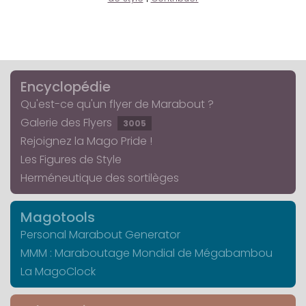
Encyclopédie
Qu'est-ce qu'un flyer de Marabout ?
Galerie des Flyers
3005
Rejoignez la Mago Pride !
Les Figures de Style
Herméneutique des sortilèges
Magotools
Personal Marabout Generator
MMM : Maraboutage Mondial de Mégabambou
La MagoClock