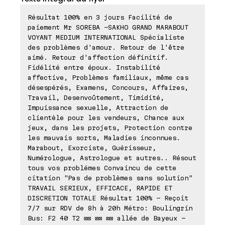
Résultat 100% en 3 jours Facilité de
paiement Mr SOREBA -SAKHO GRAND MARABOUT
VOYANT MEDIUM INTERNATIONAL Spécialiste
des problèmes d'amour. Retour de l'être
aimé. Retour d'affection définitif.
Fidélité entre époux. Instabilité
affective, Problèmes familiaux, même cas
désespérés, Examens, Concours, Affaires,
Travail, Desenvoûtement, Timidité,
Impuissance sexuelle, Attraction de
clientèle pour les vendeurs, Chance aux
jeux, dans les projets, Protection contre
les mauvais sorts, Maladies inconnues.
Marabout, Exorciste, Guérisseur,
Numérologue, Astrologue et autres.. Résout
tous vos problémes Convaincu de cette
citation "Pas de problèmes sans solution"
TRAVAIL SERIEUX, EFFICACE, RAPIDE ET
DISCRETION TOTALE Résultat 100% - Reçoit
7/7 sur RDV de 8h à 20h Métro: Boulingrin
Bus: F2 40 T2 ⊠⊠ ⊠⊠ ⊠⊠ allée de Bayeux -