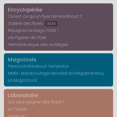
Encyclopédie
Qu'est-ce qu'un flyer de Marabout ?
Galerie des Flyers
3025
Rejoignez la Mago Pride !
Les Figures de Style
Herméneutique des sortilèges
Magotools
Personal Marabout Generator
MMM : Maraboutage Mondial de Mégabambou
La MagoClock
Laboratoire
Qui veut gagner des flyers ?
Le Taquin
Le Pendu