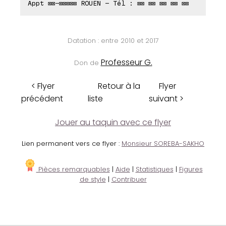
Appt ⊠⊠-⊠⊠⊠⊠⊠ ROUEN - Tél : ⊠⊠ ⊠⊠ ⊠⊠ ⊠⊠ ⊠⊠
Datation : entre 2010 et 2017
Professeur G.
Don de
< Flyer
Retour à la
Flyer
précédent
liste
suivant >
Jouer au taquin avec ce flyer
Lien permanent vers ce flyer :
Monsieur SOREBA-SAKHO
Pièces remarquables
|
Aide
|
Statistiques
|
Figures
de style
|
Contribuer