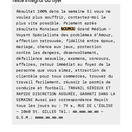
Texte intégral du flyer
Résultat 100% dans la semaine Si vous ne
voulez plus souffrir, contactez-moi le
plus vite possible. Paiement après
résultats Monsieur
NOUMOU
Grand Médium -
Voyant Spécialiste des problèmes d'Amour,
affection retrouvée, fidélité entre époux,
mariage, chance aux jeux, protection
contre les dangers, désenvoûtement,
défaillance sexuelle, examens, concours,
affaires, retour immédiat au foyer de la
personne que vous aimez, attraction de
clientèle pour tous commerces, trouver du
travail facilement, réussir le permis de
conduire et football. TRAVAIL SÉRIEUX ET
RAPIDE DISCRETION ASSURÉE, GARANTI DANS LA
SEMAINE Aussi par correspondance Reçoit
tous les jours au : 79 a, RUE DE L'ÉGLISE
- 1060 St. GILLES Tél.: ⊠⊠.⊠⊠⊠.⊠⊠.⊠⊠ -
G.S.M.: ⊠⊠⊠⊠.⊠⊠.⊠⊠.⊠⊠