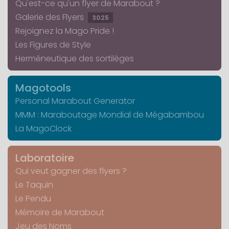
Qu'est-ce qu'un flyer de Marabout ?
Galerie des Flyers
3025
Rejoignez la Mago Pride !
Les Figures de Style
Herméneutique des sortilèges
Magotools
Personal Marabout Generator
MMM : Maraboutage Mondial de Mégabambou
La MagoClock
Laboratoire
Qui veut gagner des flyers ?
Le Taquin
Le Pendu
Mémoire de Marabout
Jeu des Noms