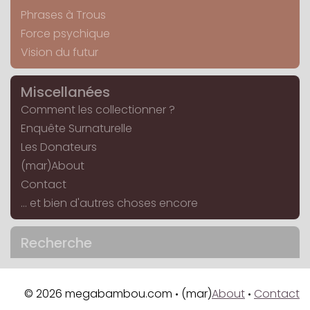
Phrases à Trous
Force psychique
Vision du futur
Miscellanées
Comment les collectionner ?
Enquête Surnaturelle
Les Donateurs
(mar)About
Contact
... et bien d'autres choses encore
Recherche
© 2026 megabambou.com
(mar)
About
Contact
•
•