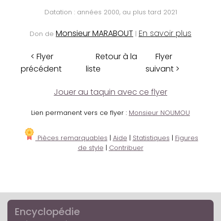
Datation : années 2000, au plus tard 2021
Monsieur MARABOUT
En savoir plus
Don de
|
< Flyer
Retour à la
Flyer
précédent
liste
suivant >
Jouer au taquin avec ce flyer
Lien permanent vers ce flyer :
Monsieur NOUMOU
Pièces remarquables
|
Aide
|
Statistiques
|
Figures
de style
|
Contribuer
Encyclopédie