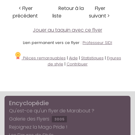
< Flyer
Retour à la
Flyer
précédent
liste
suivant >
Jouer au taquin avec ce flyer
Lien permanent vers ce flyer :
Professeur SIDI
Pièces remarquables
|
Aide
|
Statistiques
|
Figures
de style
|
Contribuer
Encyclopédie
Qu'est-ce qu'un flyer de Marabout ?
Galerie des Flyers
3005
Rejoignez la Mago Pride !