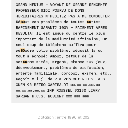
GRAND MEDIUM - VOYANT DE GRANDE RENOMMEE
PROFESSEUR SIDI POURVU DE DONS
HEREDITAIRES N'HESITEZ PAS A ME CONSULTER
Ré
so
ut vos problèmes de toutes
so
rtes
RAPIDEMENT GARANT? 100% - PAIEMENT APRES
RESULTAT Il est issue du centre le plus
important de la médiumnité africaine, un
seul coup de téléphone suffira pour
ré
so
udre votre problème, réussit la ou
tout a échoué: Amour, retour de la
per
so
nne aimée, argent, chance aux jeux,
déenvoutement, problèmes de profession,
entente familliale, concour, examen, etc..
Reçoit t.l.j. de 9 à 20h sur R.D.V. A ST
OUEN 93 METRO GARIBALDI ⊠⊠.⊠⊠.⊠⊠.⊠⊠.⊠⊠
⊠⊠.⊠⊠.⊠⊠.⊠⊠.⊠⊠ IMP ROUSSEL 93190 LIVRY
GARGAN R.C.S. BOBIGNY ⊠⊠⊠ ⊠⊠⊠ ⊠⊠⊠
Datation : entre 1996 et 2021