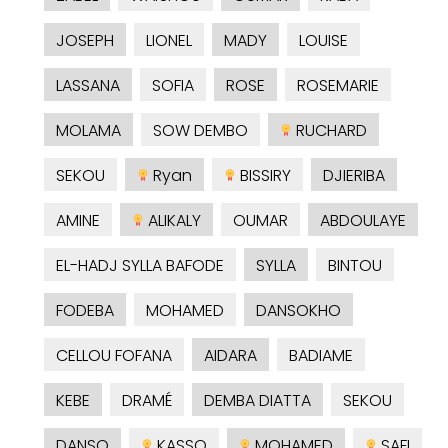
JOSEPH
LIONEL
MADY
LOUISE
LASSANA
SOFIA
ROSE
ROSEMARIE
MOLAMA
SOW DEMBO
RUCHARD
SEKOU
Ryan
BISSIRY
DJIERIBA
AMINE
ALIKALY
OUMAR
ABDOULAYE
EL-HADJ SYLLA BAFODE
SYLLA
BINTOU
FODEBA
MOHAMED
DANSOKHO
CELLOU FOFANA
AIDARA
BADIAME
KEBE
DRAMÉ
DEMBA DIATTA
SEKOU
DANSO
KASSO
MOHAMED
SAFI