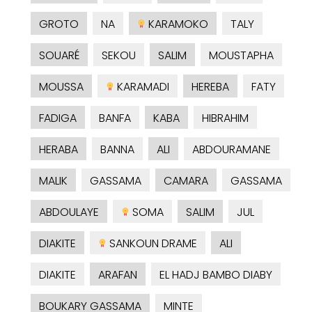
GROTO
NA
KARAMOKO
TALY
SOUARÉ
SEKOU
SALIM
MOUSTAPHA
MOUSSA
KARAMADI
HEREBA
FATY
FADIGA
BANFA
KABA
HIBRAHIM
HERABA
BANNA
ALI
ABDOURAMANE
MALIK
GASSAMA
CAMARA
GASSAMA
ABDOULAYE
SOMA
SALIM
JUL
DIAKITE
SANKOUN DRAME
ALI
DIAKITE
ARAFAN
EL HADJ BAMBO DIABY
BOUKARY GASSAMA
MINTE