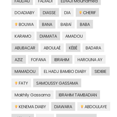
FAUDAU
FADIADI
ELHAJI Mouhamed
DOADIABY
DIASSE
DIA
CHERIF
BOUWA
BANA
BABAÏ
BABA
KARAMO
DIAMATA
AMADOU
ABUBACAR
ABOULAÉ
KÉBÉ
BADARA
AZIZ
FOFANA
IBRAHIM
HAROUNA AY
MAMADOU
EL HADJ BAMBO DIABY
SIDIBIE
FATY
SAMOUSSY GASSAMA
Makhily Gassama
IBRAHIM TAMBADIAN
KENEMA DIABY
DIAWARA
ABDOULAYE