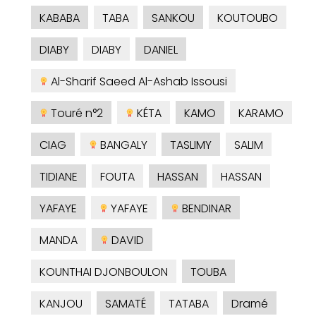
KABABA
TABA
SANKOU
KOUTOUBO
DIABY
DIABY
DANIEL
Al-Sharif Saeed Al-Ashab Issousi
Touré n°2
KÉTA
KAMO
KARAMO
CIAG
BANGALY
TASLIMY
SALIM
TIDIANE
FOUTA
HASSAN
HASSAN
YAFAYE
YAFAYE
BENDINAR
MANDA
DAVID
KOUNTHAI DJONBOULON
TOUBA
KANJOU
SAMATÉ
TATABA
Dramé