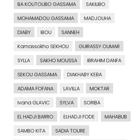
BA KOUTOUBO GASSAMA
SAKILIBO
MOHAMADOU GASSAMA
MADJOUHA
DIABY
IBOU
SANNEH
Kamassokho SEKHOU
GUIRASSY OUMAR
SYLLA
SAKHO MOUSSA
IBRAHIM DANFA
SEKOU GASSAMA
DIAKHABY KEBA
ADAMA FOFANA
LAVILLA
MOKTAR
Ivana GLAVIC
SYLVA
SORIBA
EL HADJI BARRO
ELHADJI FODE
MAHABUB
SAMBO KITA
SADIA TOURE