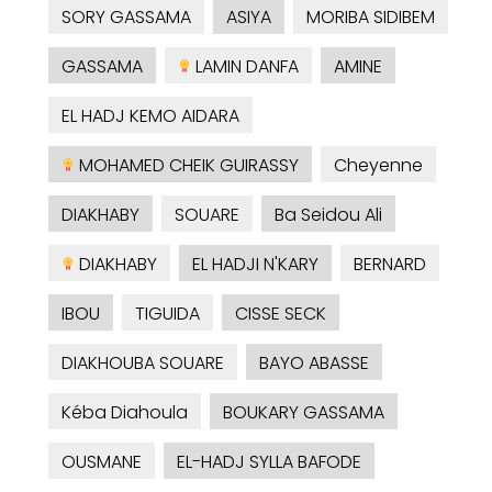
SORY GASSAMA
ASIYA
MORIBA SIDIBEM
GASSAMA
LAMIN DANFA
AMINE
EL HADJ KEMO AIDARA
MOHAMED CHEIK GUIRASSY
Cheyenne
DIAKHABY
SOUARE
Ba Seidou Ali
DIAKHABY
EL HADJI N'KARY
BERNARD
IBOU
TIGUIDA
CISSE SECK
DIAKHOUBA SOUARE
BAYO ABASSE
Kéba Diahoula
BOUKARY GASSAMA
OUSMANE
EL-HADJ SYLLA BAFODE