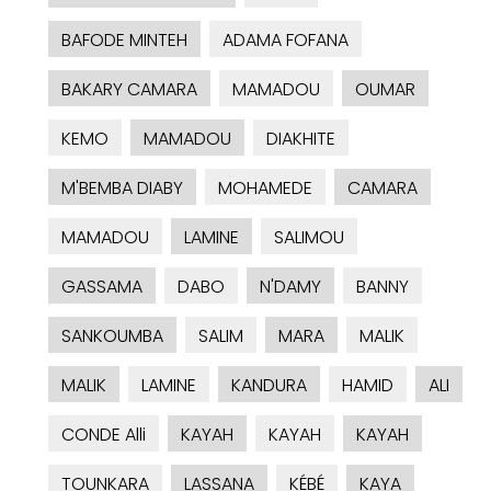
BAFODE MINTEH
ADAMA FOFANA
BAKARY CAMARA
MAMADOU
OUMAR
KEMO
MAMADOU
DIAKHITE
M'BEMBA DIABY
MOHAMEDE
CAMARA
MAMADOU
LAMINE
SALIMOU
GASSAMA
DABO
N'DAMY
BANNY
SANKOUMBA
SALIM
MARA
MALIK
MALIK
LAMINE
KANDURA
HAMID
ALI
CONDE Alli
KAYAH
KAYAH
KAYAH
TOUNKARA
LASSANA
KÉBÉ
KAYA