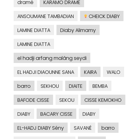
dramé
KARAMO DRAME
ANSOUMANE TAMBADIAN
CHEICK DIABY
LAMINE DIATTA
Diaby Alimamy
LAMINE DIATTA
el hadji arfang malâng seydi
EL HADJI DIAOUNNE SANA
KAIRA
WALO
barro
SEKHOU
DIAITE
BEMBA
BAFODE CISSE
SEKOU
CISSE KEMOKHO
DIABY
BACARY CISSE
DIABY
EL-HADJ DIABY Sény
SAVANÉ
barro