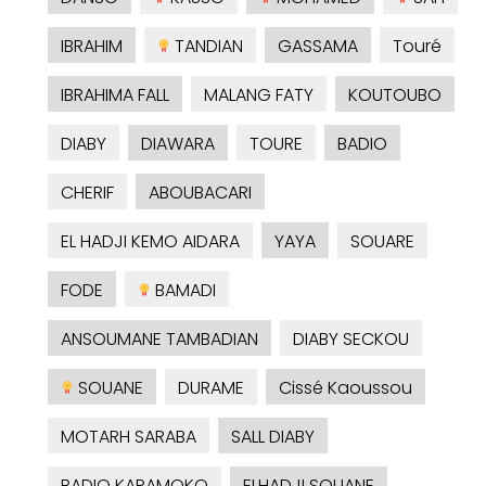
IBRAHIM
TANDIAN
GASSAMA
Touré
IBRAHIMA FALL
MALANG FATY
KOUTOUBO
DIABY
DIAWARA
TOURE
BADIO
CHERIF
ABOUBACARI
EL HADJI KEMO AIDARA
YAYA
SOUARE
FODE
BAMADI
ANSOUMANE TAMBADIAN
DIABY SECKOU
SOUANE
DURAME
Cissé Kaoussou
MOTARH SARABA
SALL DIABY
BADIO KARAMOKO
ELHADJI SOUANE