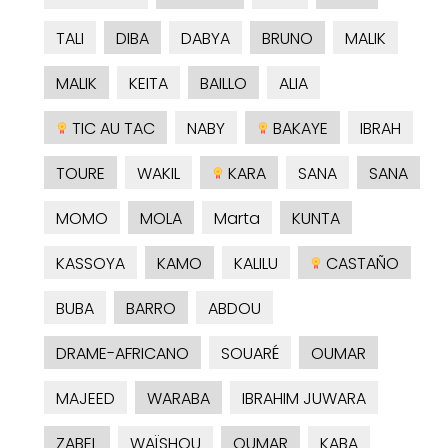
TALI
DIBA
DABYA
BRUNO
MALIK
MALIK
KEITA
BAILLO
ALIA
TIC AU TAC
NABY
BAKAYE
IBRAH
TOURE
WAKIL
KARA
SANA
SANA
MOMO
MOLA
Marta
KUNTA
KASSOYA
KAMO
KALILU
CASTAÑO
BUBA
BARRO
ABDOU
DRAME-AFRICANO
SOUARÉ
OUMAR
MAJEED
WARABA
IBRAHIM JUWARA
ZABEL
WAÏSHOU
OUMAR
KABA