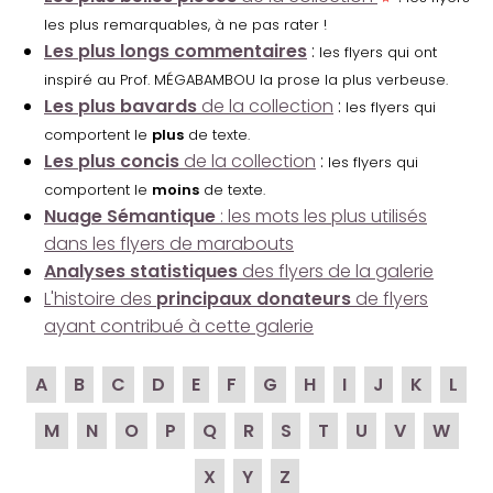
les plus remarquables, à ne pas rater !
Les plus longs commentaires
:
les flyers qui ont
inspiré au Prof. MÉGABAMBOU la prose la plus verbeuse.
Les plus bavards
de la collection
:
les flyers qui
comportent le
plus
de texte.
Les plus concis
de la collection
:
les flyers qui
comportent le
moins
de texte.
Nuage Sémantique
: les mots les plus utilisés
dans les flyers de marabouts
Analyses statistiques
des flyers de la galerie
L'histoire des
principaux donateurs
de flyers
ayant contribué à cette galerie
A
B
C
D
E
F
G
H
I
J
K
L
M
N
O
P
Q
R
S
T
U
V
W
X
Y
Z