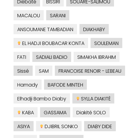
Diébaté
BISSIRI
SOUARE-SALIMOU
MACALOU
SARANI
ANSOUMANE TAMBADIAN
DIAKHABY
EL HADJI BOUBACAR KONTA
SOULEMAN
FATI
SADIALI BADIO
SIMAKHA IBRAHIM
Sissé
SAM
FRANCOISE RENOIR - LEBEAU
Hamady
BAFODE MINTEH
Elhadji Bambo Diaby
SYLLA DIAKITÈ
KABA
GASSAMA
Diakité SOLO
ASIYA
DJIBRIL SONKO
DIABY DIDE