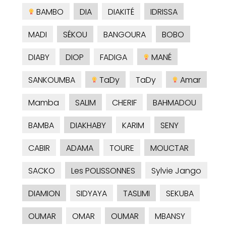
BAMBO
DIA
DIAKITÉ
IDRISSA
MADI
SÉKOU
BANGOURA
BOBO
DIABY
DIOP
FADIGA
MANÉ
SANKOUMBA
TaDy
TaDy
Amar
Mamba
SALIM
CHERIF
BAHMADOU
BAMBA
DIAKHABY
KARIM
SENY
CABIR
ADAMA
TOURE
MOUCTAR
SACKO
Les POLISSONNES
Sylvie Jango
DIAMION
SIDYAYA
TASLIMI
SEKUBA
OUMAR
OMAR
OUMAR
MBANSY