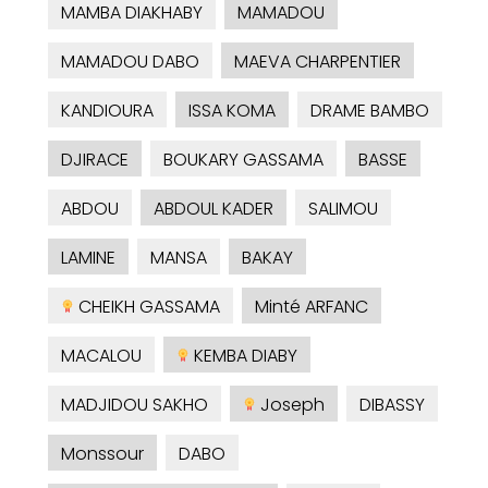
MAMBA DIAKHABY
MAMADOU
MAMADOU DABO
MAEVA CHARPENTIER
KANDIOURA
ISSA KOMA
DRAME BAMBO
DJIRACE
BOUKARY GASSAMA
BASSE
ABDOU
ABDOUL KADER
SALIMOU
LAMINE
MANSA
BAKAY
CHEIKH GASSAMA
Minté ARFANC
MACALOU
KEMBA DIABY
MADJIDOU SAKHO
Joseph
DIBASSY
Monssour
DABO