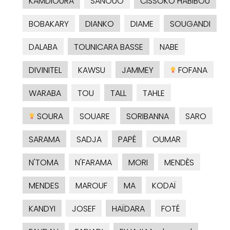
KAMDIOURA
SANOUO
CISSOKO HABIBOU
BOBAKARY
DIANKO
DIAME
SOUGANDI
DALABA
TOUNICARA BASSE
NABE
DIVINITEL
KAWSU
JAMMEY
FOFANA
WARABA
TOU
TALL
TAHLE
SOURA
SOUARE
SORIBANNA
SARO
SARAMA
SADJA
PAPÉ
OUMAR
N'TOMA
N'FARAMA
MORI
MENDÈS
MENDES
MAROUF
MA
KODAÏ
KANDYI
JOSEF
HAÏDARA
FOTÉ