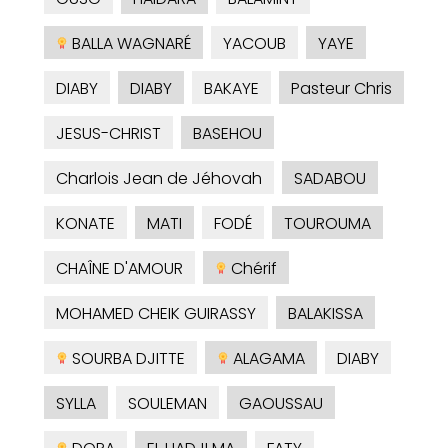
BALLA WAGNARÉ
YACOUB
YAYE
DIABY
DIABY
BAKAYE
Pasteur Chris
JESUS-CHRIST
BASEHOU
Charlois Jean de Jéhovah
SADABOU
KONATE
MATI
FODÉ
TOUROUMA
CHAÎNE D'AMOUR
Chérif
MOHAMED CHEIK GUIRASSY
BALAKISSA
SOURBA DJITTE
ALAGAMA
DIABY
SYLLA
SOULEMAN
GAOUSSAU