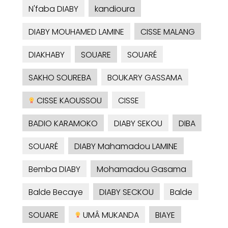
N'faba DIABY
kandioura
DIABY MOUHAMED LAMINE
CISSE MALANG
DIAKHABY
SOUARE
SOUARÉ
SAKHO SOUREBA
BOUKARY GASSAMA
CISSE KAOUSSOU
CISSE
BADIO KARAMOKO
DIABY SEKOU
DIBA
SOUARÉ
DIABY Mahamadou LAMINE
Bemba DIABY
Mohamadou Gasama
Balde Becaye
DIABY SECKOU
Balde
SOUARE
UMÂ MUKANDA
BIAYE