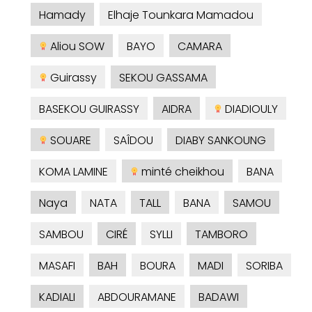
Hamady
Elhaje Tounkara Mamadou
Aliou SOW
BAYO
CAMARA
Guirassy
SEKOU GASSAMA
BASEKOU GUIRASSY
AIDRA
DIADIOULY
SOUARE
SAÎDOU
DIABY SANKOUNG
KOMA LAMINE
minté cheikhou
BANA
Naya
NATA
TALL
BANA
SAMOU
SAMBOU
CIRÉ
SYLLI
TAMBORO
MASAFI
BAH
BOURA
MADI
SORIBA
KADIALI
ABDOURAMANE
BADAWI