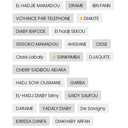
EL HADJIE MAMADOU
DRAME
IBN FANN
VOYANCE PAR TELEPHONE
DIAKITE
DIABY BAFODE
El hadji SEKOU
SISSOKO MAMADOU
AHSSANE
CISSE
Cissé Labaly
SANKNMBA
DJAQUITE
CHERIF SADIBOU AIDARA
HADJ SOW OUSMANE
GARBA
EL-HADJ DIABY Sény
SAIDY SALIFOU
DARAME
YADALY DIABY
De Savigny
IDRISSA DANFA
DIAKHABY ARFAN