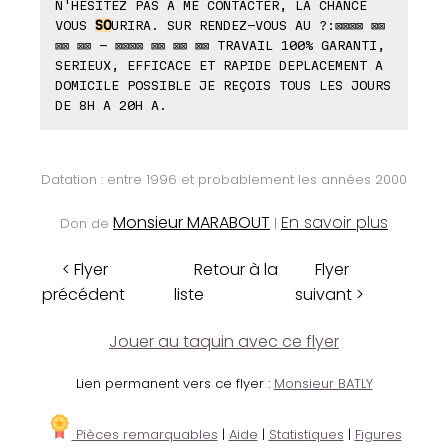
N'HESITEZ PAS A ME CONTACTER, LA CHANCE
VOUS
SO
URIRA. SUR RENDEZ-VOUS AU ?:⊠⊠⊠⊠ ⊠⊠
⊠⊠ ⊠⊠ - ⊠⊠⊠⊠ ⊠⊠ ⊠⊠ ⊠⊠ TRAVAIL 100% GARANTI,
SERIEUX, EFFICACE ET RAPIDE DEPLACEMENT A
DOMICILE POSSIBLE JE REÇOIS TOUS LES JOURS
DE 8H A 20H A.
Datation : entre 1996 et probablement les années 2000
Monsieur MARABOUT
En savoir plus
Don de
|
< Flyer
Retour à la
Flyer
précédent
liste
suivant >
Jouer au taquin avec ce flyer
Lien permanent vers ce flyer :
Monsieur BATLY
Pièces remarquables
|
Aide
|
Statistiques
|
Figures