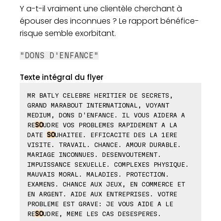
Y a-t-il vraiment une clientèle cherchant à
épouser des inconnues ? Le rapport bénéfice-
risque semble exorbitant.
"DONS D'ENFANCE"
Texte intégral du flyer
MR BATLY CELEBRE HERITIER DE SECRETS,
GRAND MARABOUT INTERNATIONAL, VOYANT
MEDIUM, DONS D'ENFANCE. IL VOUS AIDERA A
RE
SO
UDRE VOS PROBLEMES RAPIDEMENT A LA
DATE
SO
UHAITEE. EFFICACITE DES LA 1ERE
VISITE. TRAVAIL. CHANCE. AMOUR DURABLE.
MARIAGE INCONNUES. DESENVOUTEMENT.
IMPUISSANCE SEXUELLE. COMPLEXES PHYSIQUE.
MAUVAIS MORAL. MALADIES. PROTECTION.
EXAMENS. CHANCE AUX JEUX, EN COMMERCE ET
EN ARGENT. AIDE AUX ENTREPRISES. VOTRE
PROBLEME EST GRAVE: JE VOUS AIDE A LE
RE
SO
UDRE, MEME LES CAS DESESPERES.