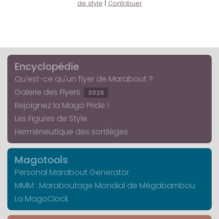
de style
|
Contribuer
Encyclopédie
Qu'est-ce qu'un flyer de Marabout ?
Galerie des Flyers
3025
Rejoignez la Mago Pride !
Les Figures de Style
Herméneutique des sortilèges
Magotools
Personal Marabout Generator
MMM : Maraboutage Mondial de Mégabambou
La MagoClock