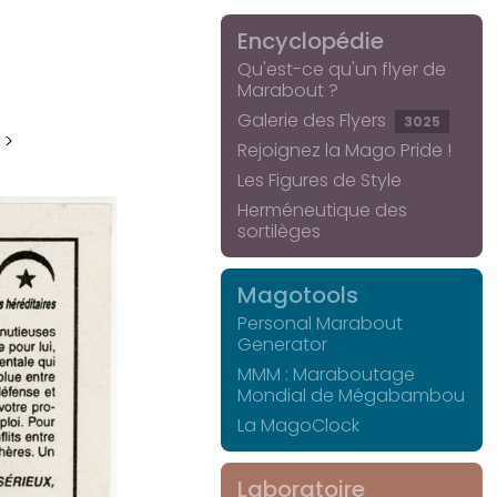
Encyclopédie
Qu'est-ce qu'un flyer de
Marabout ?
Galerie des Flyers
3025
 >
Rejoignez la Mago Pride !
Les Figures de Style
Herméneutique des
sortilèges
Magotools
Personal Marabout
Generator
MMM : Maraboutage
Mondial de Mégabambou
La MagoClock
Laboratoire