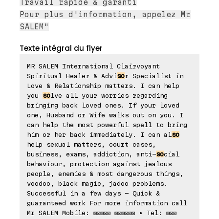
Travail rapide & garanti
Pour plus d'information, appelez Mr
SALEM"
Texte intégral du flyer
MR SALEM International Clairvoyant
Spiritual Healer & Advi
so
r Specialist in
Love & Relationship matters. I can help
you
so
lve all your worries regarding
bringing back loved ones. If your loved
one, Husband or Wife walks out on you. I
can help the most powerful spell to bring
him or her back immediately. I can al
so
help sexual matters, court cases,
business, exams, addiction, anti-
so
cial
behaviour, protection against jealous
people, enemies & most dangerous things,
voodoo, black magic, jadoo problems.
Successful in a few days - Quick &
guaranteed work For more information call
Mr SALEM Mobile: ⊠⊠⊠⊠⊠ ⊠⊠⊠⊠⊠⊠ • Tel: ⊠⊠⊠