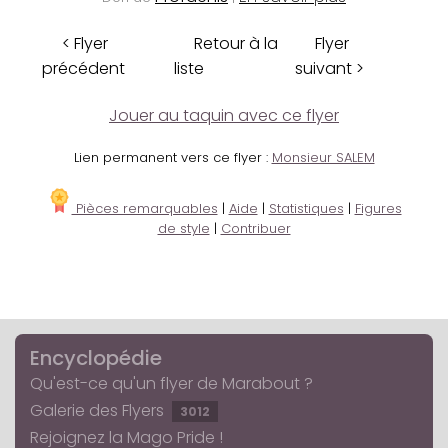
< Flyer
Retour à la
Flyer
précédent
liste
suivant >
Jouer au taquin avec ce flyer
Lien permanent vers ce flyer :
Monsieur SALEM
Pièces remarquables
|
Aide
|
Statistiques
|
Figures
de style
|
Contribuer
Encyclopédie
Qu'est-ce qu'un flyer de Marabout ?
Galerie des Flyers
3012
Rejoignez la Mago Pride !