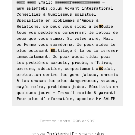
⊠⊠⊠⊠ ⊠⊠⊠⊠ Email: ⊠⊠⊠⊠⊠⊠⊠@⊠⊠⊠⊠⊠⊠⊠⊠⊠⊠⊠⊠⊠ -
www.salemteba.co.uk Voyant international
Conseiller & Guérisseur spirituel
Spécialiste en problèmes d'Amour &
Relations. Je peux vous aider à ré
so
udre
tous vos problèmes concernant le retour de
ceux que vous aimez. Si votre aimé, Mari
ou Femme vous abandonne. Je peux aider le
plus puissant
so
rtilège à le ou la ramener
immédiatement. Je peux aussi aider pour
les problèmes sexuels, procès, affaires,
examens, addiction, comportement a
so
cial,
protection contre les gens jaloux, ennemis
& les choses les plus dangereuses, vaudou,
magie noire, problèmes jadoo. Résultats en
quelques jours – Travail rapide & garanti
Pour plus d'information, appelez Mr SALEM
Datation : entre 1996 et 2021
Profdenis
En savoir plus
Don de
|