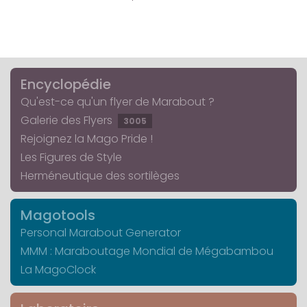
Encyclopédie
Qu'est-ce qu'un flyer de Marabout ?
Galerie des Flyers
3005
Rejoignez la Mago Pride !
Les Figures de Style
Herméneutique des sortilèges
Magotools
Personal Marabout Generator
MMM : Maraboutage Mondial de Mégabambou
La MagoClock