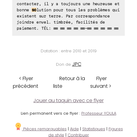
contacter, il y a toujours une heureuse et
bonne
so
lution pour tous les problèmes qui
existent sur terre. Par correspondance
joindre envel. timbrée, facilités de
paiement. TÉL: ⊠⊠ ⊠⊠ ⊠⊠ ⊠⊠ ⊠⊠-⊠⊠ ⊠⊠ ⊠⊠ ⊠⊠ ⊠⊠
Datation : entre 2010 et 2019
JPC
Don de
< Flyer
Retour à la
Flyer
précédent
liste
suivant >
Jouer au taquin avec ce flyer
Lien permanent vers ce flyer :
Professeur YOULA
Pièces remarquables
|
Aide
|
Statistiques
|
Figures
de style
|
Contribuer