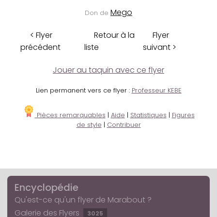
Mego
Don de
< Flyer
Retour à la
Flyer
précédent
liste
suivant >
Jouer au taquin avec ce flyer
Lien permanent vers ce flyer :
Professeur KEBE
Pièces remarquables
|
Aide
|
Statistiques
|
Figures
de style
|
Contribuer
Encyclopédie
Qu'est-ce qu'un flyer de Marabout ?
Galerie des Flyers
3025