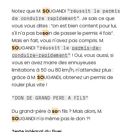
Notez que M.
SO
UGANDI
"réussit le permis
. Je sais ce que
de conduire rapidement"
vous vous dites : “on est bien content pour lui,
s'il n'a pas be
so
in de passer le permis 4 fois”.
Mais en fait, vous n'avez pas compris. M.
SO
UGANDI
"réussit le
permis-de-
! Oui, vous aussi, si
conduire-rapidement
"
vous en avez marre des ennuyeuses
limitations à 50 ou 80 km/h, n'attendez plus :
grâce à M.
SO
UGANDI, obtenez un permis de
rouler plus vite !
"DON DE GRAND PERE A FILS"
Du grand-père à
so
n fils ? Mais alors, M.
SO
UGANDI n'a même pas le don ?!
Texte intégral du flyer