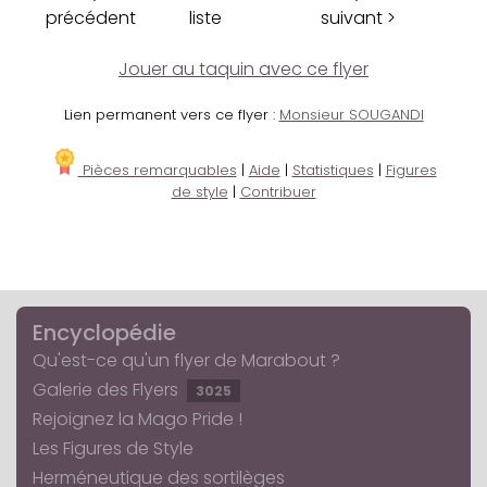
précédent
liste
suivant >
Jouer au taquin avec ce flyer
Lien permanent vers ce flyer :
Monsieur SOUGANDI
Pièces remarquables
|
Aide
|
Statistiques
|
Figures
de style
|
Contribuer
Encyclopédie
Qu'est-ce qu'un flyer de Marabout ?
Galerie des Flyers
3025
Rejoignez la Mago Pride !
Les Figures de Style
Herméneutique des sortilèges