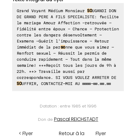
Grand Voyant Médium Monsieur
SO
UGANDI DON
DE GRAND PERE A FILS SPECIALISTE: facilite
le mariage Amour Affection -retrouvée -
Fidélité entre époux - Chance - Protection
contre les dangers désenvoûtement -
Examens -Guérit l'impuissance - Retour
immédiat de la per
so
nne que vous aimez -
Renfort sexuel - Réussit le permis de
conduire rapidement - Tout dans la même
semaine! «««Reçoit tous les jours de 9h à
22h. »»> Travaille aussi par
correspondance. SI VOUS VOULEZ ARRETER DE
SO
UFFRIR, CONTACTEZ-MOI AU ⊠⊠⊠⊠-⊠⊠.⊠⊠.⊠⊠
Datation : entre 1985 et 1996
Pascal REICHSTADT
Don de
< Flyer
Retour à la
Flyer