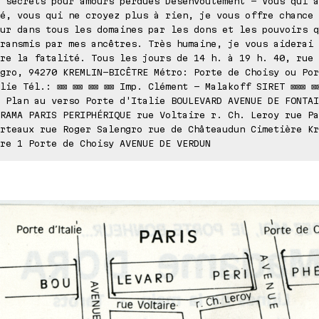
 secrets pour amours perdues Désenvoûtement - Vous qui a
é, vous qui ne croyez plus à rien, je vous offre chance 
ur dans tous les domaines par les dons et les pouvoirs q
ransmis par mes ancêtres. Très humaine, je vous aiderai 
re la fatalité. Tous les jours de 14 h. à 19 h. 40, rue 
gro, 94270 KREMLIN-BICÊTRE Métro: Porte de Choisy ou Por
lie Tél.: ⊠⊠ ⊠⊠ ⊠⊠ ⊠⊠ Imp. Clément - Malakoff SIRET ⊠⊠⊠ ⊠⊠
 Plan au verso Porte d'Italie BOULEVARD AVENUE DE FONTAI
RAMA PARIS PERIPHÉRIQUE rue Voltaire r. Ch. Leroy rue Pa
rteaux rue Roger Salengro rue de Châteaudun Cimetière Kr
re 1 Porte de Choisy AVENUE DE VERDUN