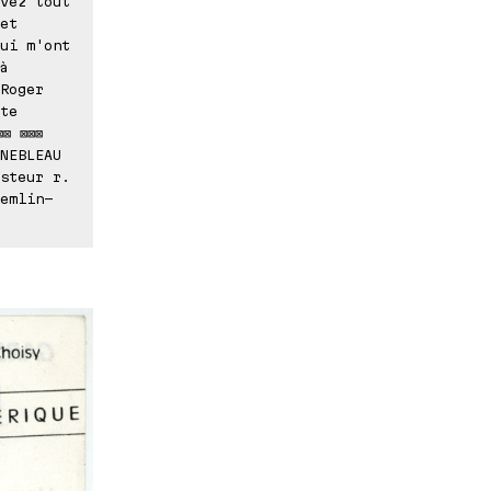
vez tout
et
ui m'ont
à
Roger
te
⊠ ⊠⊠⊠
NEBLEAU
steur r.
emlin-