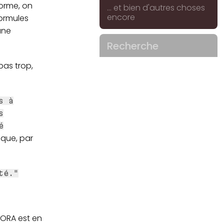
forme, on
... et bien d'autres choses
encore
formules
une
Recherche
as trop,
s à
s
é
ique, par
té."
DORA est en