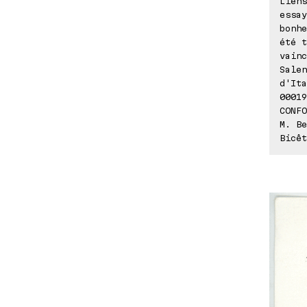
Liens
essay
bonhe
été t
vainc
Salen
d'Ita
00019
CONFO
M. Be
Bicêt