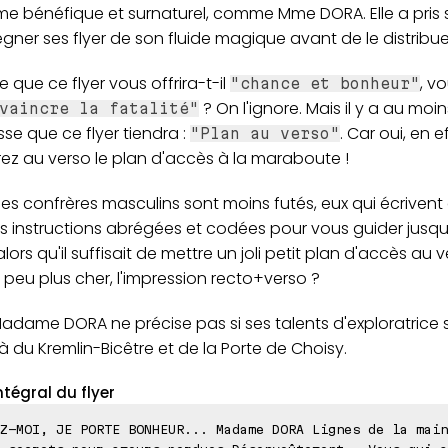
me bénéfique et surnaturel, comme Mme DORA. Elle a pris 
gner ses flyer de son fluide magique avant de le distribue
ce que ce flyer vous offrira-t-il
, v
"chance et bonheur"
? On l'ignore. Mais il y a au moi
vaincre la fatalité"
e que ce flyer tiendra :
. Car oui, en e
"Plan au verso"
ez au verso le plan d'accès à la maraboute !
 les confrères masculins sont moins futés, eux qui écrivent
s instructions abrégées et codées pour vous guider jusqu'
alors qu'il suffisait de mettre un joli petit plan d'accès au 
 peu plus cher, l'impression recto+verso ?
Madame DORA ne précise pas si ses talents d'exploratrice 
 du Kremlin-Bicêtre et de la Porte de Choisy.
ntégral du flyer
Z-MOI, JE PORTE BONHEUR... Madame DORA Lignes de la main