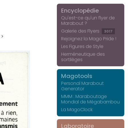
Encyclopédie
Qu'est-ce qu'un flyer de
Marabout ?
Galerie des Flyers
3017
 >
Rejoignez la Mago Pride !
Les Figures de Style
Herméneutique des
sortilèges
Magotools
Personal Marabout
Generator
MMM : Maraboutage
Mondial de Mégabambou
La MagoClock
Laboratoire