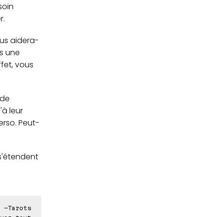
soin
r.
ous aidera-
ns une
ffet, vous
 de
à leur
verso. Peut-
s'étendent
 -Tarots