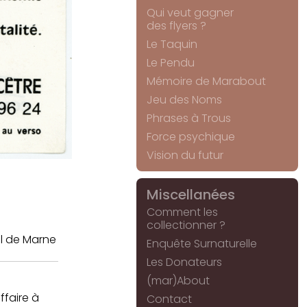
Qui veut gagner
des flyers ?
Le Taquin
Le Pendu
Mémoire de Marabout
Jeu des Noms
Phrases à Trous
Force psychique
Vision du futur
Miscellanées
Comment les
collectionner ?
l de Marne
Enquête Surnaturelle
Les Donateurs
(mar)About
affaire à
Contact