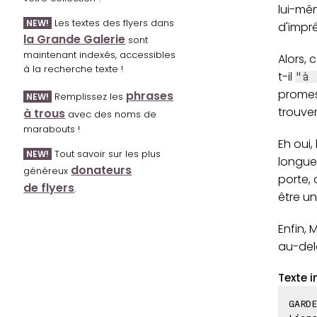
lui-mê
Les textes des flyers dans
NEW!
d'impré
la Grande Galerie
sont
maintenant indexés, accessibles
Alors, 
à la recherche texte !
t-il
"à 
promess
phrases
Remplissez les
NEW!
trouver
à trous
avec des noms de
marabouts !
Eh oui,
Tout savoir sur les plus
NEW!
longue
donateurs
généreux
porte, 
de flyers
.
être un
Enfin, 
au-delà
Texte i
GARDE