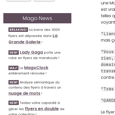
une Ma
est vra
telles 
Mago News
voyant
La barre des 3000
BREAKING!
"Lien
La
flyers est dépassée dans
mais ç
Grande Galerie
!
Lady Gaga
"Vous
porte une
NEW!
robe en flyers de marabouts !
rien,
domai
MagoClock
La
MAJ!
trans
entièrement rénovée !
contre.
Analyse sémantique du
NEW!
contenu des flyers à travers un
"Très
nuage de mots
!
"GARD
Testez votre capacité à
NEW!
flyers en double
gérer les
de
Le flye
votre collection !