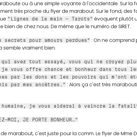
raboute ou à une simple voyante à l'occidentale. Sur la 
iment très proche du flyer de marabout. Sur le fond, des 
que
évoquent plutôt 
"Lignes de la main - Tarots"
e bien de chez nous. De même que le numéro de SIRET.
: On ne comprend p
s secrets pour amours perdues"
a semble vraiment bien.
 qui avez tout essayé, vous qui ne croyez plu
 je vous offre chance et bonheur dans tous le
nes par les dons et les pouvoirs qui m'ont ét
: Alors ça c'est très marabout
mis par mes ancêtres."
 humaine, je vous aiderai à vaincre la fatali
EZ-MOI, JE PORTE BONHEUR…"
r de marabout, c'est juste pour la comm. Le flyer de Mme 