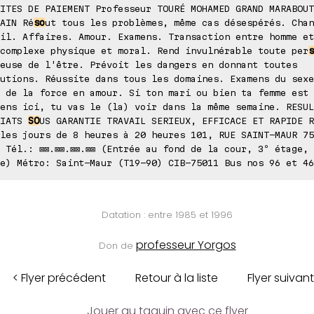
ITES DE PAIEMENT Professeur TOURÉ MOHAMED GRAND MARABOUT
AIN Ré
so
ut tous les problèmes, même cas désespérés. Chan
il. Affaires. Amour. Examens. Transaction entre homme et
complexe physique et moral. Rend invulnérable toute per
s
euse de l'être. Prévoit les dangers en donnant toutes
utions. Réussite dans tous les domaines. Examens du sexe
 de la force en amour. Si ton mari ou bien ta femme est 
ens ici, tu vas le (la) voir dans la même semaine. RESUL
DIATS
SO
US GARANTIE TRAVAIL SERIEUX, EFFICACE ET RAPIDE R
les jours de 8 heures à 20 heures 101, RUE SAINT-MAUR 75
 Tél.: ⊠⊠.⊠⊠.⊠⊠.⊠⊠ (Entrée au fond de la cour, 3º étage,
e) Métro: Saint-Maur (T19-90) CIB-75011 Bus nos 96 et 46
Datation : entre 1985 et 1996
professeur Yorgos
Don de
< Flyer précédent
Retour à la liste
Flyer suivant
Jouer au taquin avec ce flyer