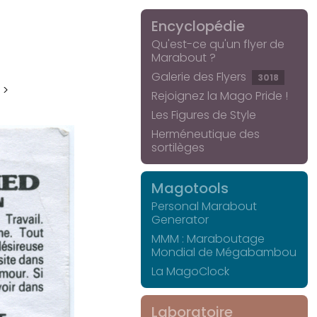
Encyclopédie
Qu'est-ce qu'un flyer de
Marabout ?
Galerie des Flyers
3018
 >
Rejoignez la Mago Pride !
Les Figures de Style
Herméneutique des
sortilèges
Magotools
Personal Marabout
Generator
MMM : Maraboutage
Mondial de Mégabambou
La MagoClock
Laboratoire