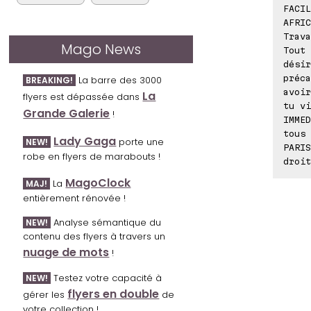
FACIL
AFRIC
Trava
Mago News
Tout 
désir
préca
La barre des 3000
BREAKING!
avoir
La
flyers est dépassée dans
tu vi
Grande Galerie
!
IMME
tous 
Lady Gaga
porte une
NEW!
PARIS
robe en flyers de marabouts !
droit
MagoClock
La
MAJ!
entièrement rénovée !
Analyse sémantique du
NEW!
contenu des flyers à travers un
nuage de mots
!
Testez votre capacité à
NEW!
flyers en double
gérer les
de
votre collection !