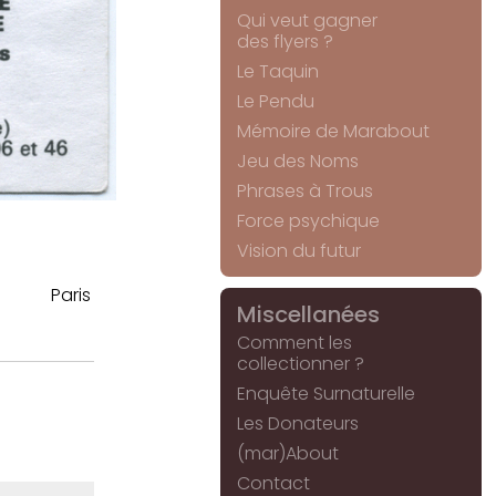
Qui veut gagner
des flyers ?
Le Taquin
Le Pendu
Mémoire de Marabout
Jeu des Noms
Phrases à Trous
Force psychique
Vision du futur
Paris
Miscellanées
Comment les
collectionner ?
Enquête Surnaturelle
Les Donateurs
(mar)About
Contact