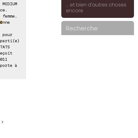
... et bien d'autres choses
 MEDIUM
encore
ce.
 femme.
o
nne
Recherche
 pour
parti(e)
TATS
eçoit
011
 porte à
 >