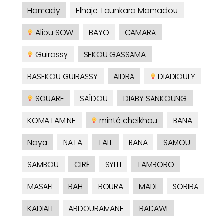
Hamady
Elhaje Tounkara Mamadou
Aliou SOW
BAYO
CAMARA
Guirassy
SEKOU GASSAMA
BASEKOU GUIRASSY
AIDRA
DIADIOULY
SOUARE
SAÎDOU
DIABY SANKOUNG
KOMA LAMINE
minté cheikhou
BANA
Naya
NATA
TALL
BANA
SAMOU
SAMBOU
CIRÉ
SYLLI
TAMBORO
MASAFI
BAH
BOURA
MADI
SORIBA
KADIALI
ABDOURAMANE
BADAWI