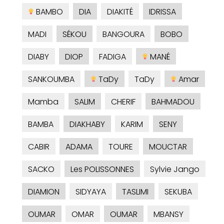
BAMBO
DIA
DIAKITÉ
IDRISSA
MADI
SÉKOU
BANGOURA
BOBO
DIABY
DIOP
FADIGA
MANÉ
SANKOUMBA
TaDy
TaDy
Amar
Mamba
SALIM
CHERIF
BAHMADOU
BAMBA
DIAKHABY
KARIM
SENY
CABIR
ADAMA
TOURE
MOUCTAR
SACKO
Les POLISSONNES
Sylvie Jango
DIAMION
SIDYAYA
TASLIMI
SEKUBA
OUMAR
OMAR
OUMAR
MBANSY