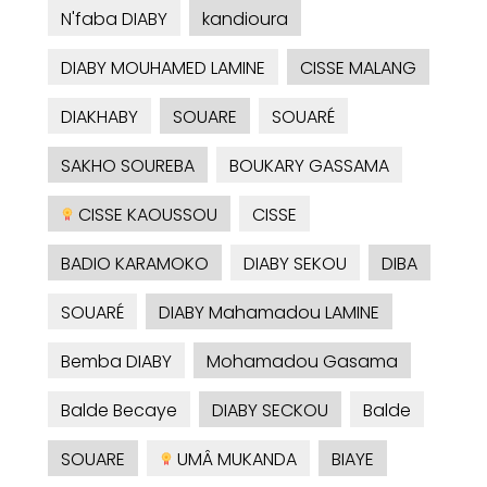
N'faba DIABY
kandioura
DIABY MOUHAMED LAMINE
CISSE MALANG
DIAKHABY
SOUARE
SOUARÉ
SAKHO SOUREBA
BOUKARY GASSAMA
CISSE KAOUSSOU
CISSE
BADIO KARAMOKO
DIABY SEKOU
DIBA
SOUARÉ
DIABY Mahamadou LAMINE
Bemba DIABY
Mohamadou Gasama
Balde Becaye
DIABY SECKOU
Balde
SOUARE
UMÂ MUKANDA
BIAYE