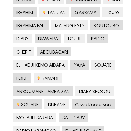
IBRAHIM
TANDIAN
GASSAMA
Touré
IBRAHIMA FALL
MALANG FATY
KOUTOUBO
DIABY
DIAWARA
TOURE
BADIO
CHERIF
ABOUBACARI
EL HADJI KEMO AIDARA
YAYA
SOUARE
FODE
BAMADI
ANSOUMANE TAMBADIAN
DIABY SECKOU
SOUANE
DURAME
Cissé Kaoussou
MOTARH SARABA
SALL DIABY
BADIO KARAMOKO
ELHADJI SOUANE