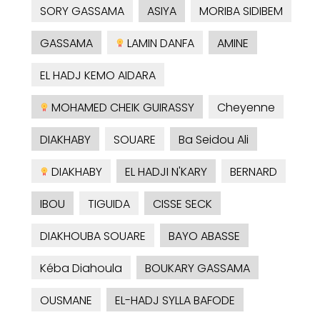
SORY GASSAMA
ASIYA
MORIBA SIDIBEM
GASSAMA
LAMIN DANFA
AMINE
EL HADJ KEMO AIDARA
MOHAMED CHEIK GUIRASSY
Cheyenne
DIAKHABY
SOUARE
Ba Seidou Ali
DIAKHABY
EL HADJI N'KARY
BERNARD
IBOU
TIGUIDA
CISSE SECK
DIAKHOUBA SOUARE
BAYO ABASSE
Kéba Diahoula
BOUKARY GASSAMA
OUSMANE
EL-HADJ SYLLA BAFODE