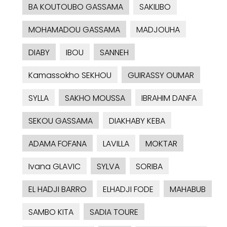
BA KOUTOUBO GASSAMA
SAKILIBO
MOHAMADOU GASSAMA
MADJOUHA
DIABY
IBOU
SANNEH
Kamassokho SEKHOU
GUIRASSY OUMAR
SYLLA
SAKHO MOUSSA
IBRAHIM DANFA
SEKOU GASSAMA
DIAKHABY KEBA
ADAMA FOFANA
LAVILLA
MOKTAR
Ivana GLAVIC
SYLVA
SORIBA
EL HADJI BARRO
ELHADJI FODE
MAHABUB
SAMBO KITA
SADIA TOURE