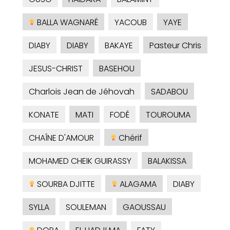
BALLA WAGNARÉ
YACOUB
YAYE
DIABY
DIABY
BAKAYE
Pasteur Chris
JESUS-CHRIST
BASEHOU
Charlois Jean de Jéhovah
SADABOU
KONATE
MATI
FODÉ
TOUROUMA
CHAÎNE D'AMOUR
Chérif
MOHAMED CHEIK GUIRASSY
BALAKISSA
SOURBA DJITTE
ALAGAMA
DIABY
SYLLA
SOULEMAN
GAOUSSAU