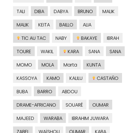
TALI
DIBA
DABYA
BRUNO
MALIK
MALIK
KEITA
BAILLO
ALIA
TIC AU TAC
NABY
BAKAYE
IBRAH
TOURE
WAKIL
KARA
SANA
SANA
MOMO
MOLA
Marta
KUNTA
KASSOYA
KAMO
KALILU
CASTAÑO
BUBA
BARRO
ABDOU
DRAME-AFRICANO
SOUARÉ
OUMAR
MAJEED
WARABA
IBRAHIM JUWARA
ZABEL
WAÏSHOU
OUMAR
KABA