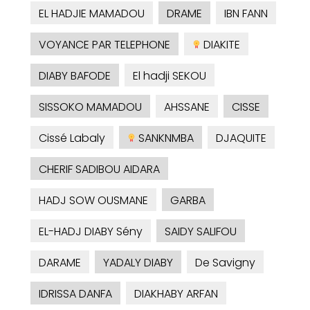
EL HADJIE MAMADOU
DRAME
IBN FANN
VOYANCE PAR TELEPHONE
DIAKITE
DIABY BAFODE
El hadji SEKOU
SISSOKO MAMADOU
AHSSANE
CISSE
Cissé Labaly
SANKNMBA
DJAQUITE
CHERIF SADIBOU AIDARA
HADJ SOW OUSMANE
GARBA
EL-HADJ DIABY Sény
SAIDY SALIFOU
DARAME
YADALY DIABY
De Savigny
IDRISSA DANFA
DIAKHABY ARFAN