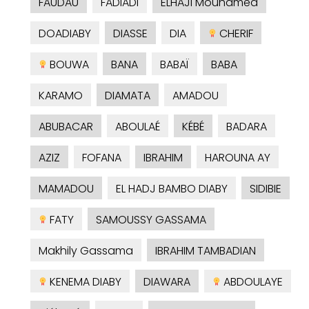
FAUDAU
FADIADI
ELHAJI Mouhamed
DOADIABY
DIASSE
DIA
CHERIF
BOUWA
BANA
BABAÏ
BABA
KARAMO
DIAMATA
AMADOU
ABUBACAR
ABOULAÉ
KÉBÉ
BADARA
AZIZ
FOFANA
IBRAHIM
HAROUNA AY
MAMADOU
EL HADJ BAMBO DIABY
SIDIBIE
FATY
SAMOUSSY GASSAMA
Makhily Gassama
IBRAHIM TAMBADIAN
KENEMA DIABY
DIAWARA
ABDOULAYE