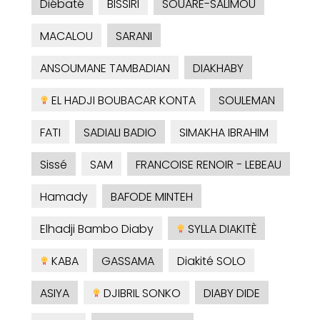
Diébaté
BISSIRI
SOUARE-SALIMOU
MACALOU
SARANI
ANSOUMANE TAMBADIAN
DIAKHABY
EL HADJI BOUBACAR KONTA
SOULEMAN
FATI
SADIALI BADIO
SIMAKHA IBRAHIM
Sissé
SAM
FRANCOISE RENOIR - LEBEAU
Hamady
BAFODE MINTEH
Elhadji Bambo Diaby
SYLLA DIAKITÈ
KABA
GASSAMA
Diakité SOLO
ASIYA
DJIBRIL SONKO
DIABY DIDE