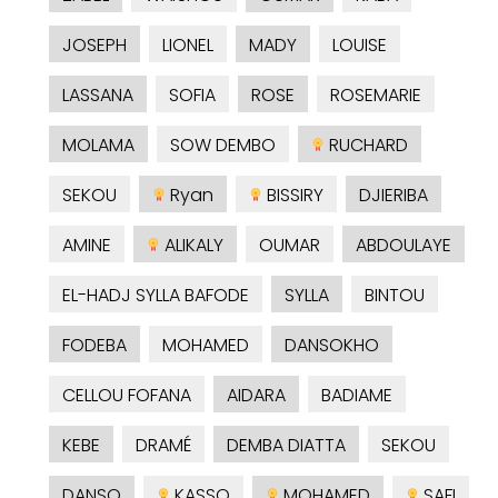
JOSEPH
LIONEL
MADY
LOUISE
LASSANA
SOFIA
ROSE
ROSEMARIE
MOLAMA
SOW DEMBO
RUCHARD
SEKOU
Ryan
BISSIRY
DJIERIBA
AMINE
ALIKALY
OUMAR
ABDOULAYE
EL-HADJ SYLLA BAFODE
SYLLA
BINTOU
FODEBA
MOHAMED
DANSOKHO
CELLOU FOFANA
AIDARA
BADIAME
KEBE
DRAMÉ
DEMBA DIATTA
SEKOU
DANSO
KASSO
MOHAMED
SAFI