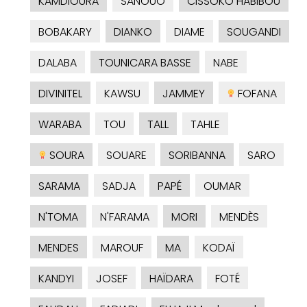
KAMDIOURA
SANOUO
CISSOKO HABIBOU
BOBAKARY
DIANKO
DIAME
SOUGANDI
DALABA
TOUNICARA BASSE
NABE
DIVINITEL
KAWSU
JAMMEY
FOFANA
WARABA
TOU
TALL
TAHLE
SOURA
SOUARE
SORIBANNA
SARO
SARAMA
SADJA
PAPÉ
OUMAR
N'TOMA
N'FARAMA
MORI
MENDÈS
MENDES
MAROUF
MA
KODAÏ
KANDYI
JOSEF
HAÏDARA
FOTÉ