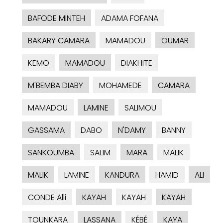
BAFODE MINTEH
ADAMA FOFANA
BAKARY CAMARA
MAMADOU
OUMAR
KEMO
MAMADOU
DIAKHITE
M'BEMBA DIABY
MOHAMEDE
CAMARA
MAMADOU
LAMINE
SALIMOU
GASSAMA
DABO
N'DAMY
BANNY
SANKOUMBA
SALIM
MARA
MALIK
MALIK
LAMINE
KANDURA
HAMID
ALI
CONDE Alli
KAYAH
KAYAH
KAYAH
TOUNKARA
LASSANA
KÉBÉ
KAYA