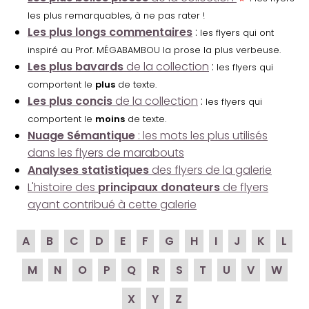
les plus remarquables, à ne pas rater !
Les plus longs commentaires
:
les flyers qui ont
inspiré au Prof. MÉGABAMBOU la prose la plus verbeuse.
Les plus bavards
de la collection
:
les flyers qui
comportent le
plus
de texte.
Les plus concis
de la collection
:
les flyers qui
comportent le
moins
de texte.
Nuage Sémantique
: les mots les plus utilisés
dans les flyers de marabouts
Analyses statistiques
des flyers de la galerie
L'histoire des
principaux donateurs
de flyers
ayant contribué à cette galerie
A
B
C
D
E
F
G
H
I
J
K
L
M
N
O
P
Q
R
S
T
U
V
W
X
Y
Z