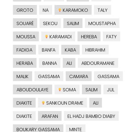
GROTO
NA
KARAMOKO
TALY
SOUARÉ
SEKOU
SALIM
MOUSTAPHA
MOUSSA
KARAMADI
HEREBA
FATY
FADIGA
BANFA
KABA
HIBRAHIM
HERABA
BANNA
ALI
ABDOURAMANE
MALIK
GASSAMA
CAMARA
GASSAMA
ABOUDOULAYE
SOMA
SALIM
JUL
DIAKITE
SANKOUN DRAME
ALI
DIAKITE
ARAFAN
EL HADJ BAMBO DIABY
BOUKARY GASSAMA
MINTE