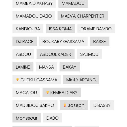
MAMBA DIAKHABY
MAMADOU
MAMADOU DABO
MAEVA CHARPENTIER
KANDIOURA
ISSA KOMA
DRAME BAMBO
DJIRACE
BOUKARY GASSAMA
BASSE
ABDOU
ABDOUL KADER
SALIMOU
LAMINE
MANSA
BAKAY
CHEIKH GASSAMA
Minté ARFANC
MACALOU
KEMBA DIABY
MADJIDOU SAKHO
Joseph
DIBASSY
Monssour
DABO