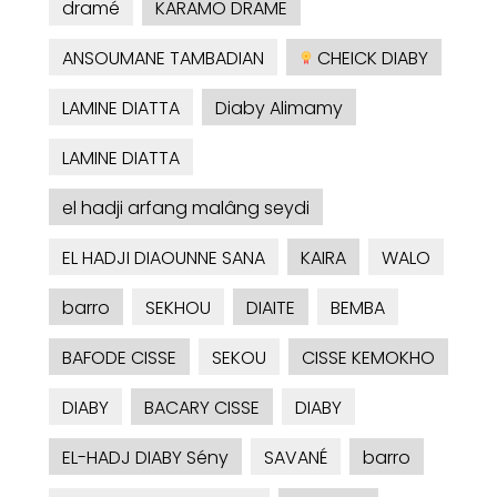
dramé
KARAMO DRAME
ANSOUMANE TAMBADIAN
CHEICK DIABY
LAMINE DIATTA
Diaby Alimamy
LAMINE DIATTA
el hadji arfang malâng seydi
EL HADJI DIAOUNNE SANA
KAIRA
WALO
barro
SEKHOU
DIAITE
BEMBA
BAFODE CISSE
SEKOU
CISSE KEMOKHO
DIABY
BACARY CISSE
DIABY
EL-HADJ DIABY Sény
SAVANÉ
barro