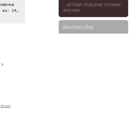
... et bien d'autres choses
ndance
encore
 au: 14,
Recherche
 >
ribuer