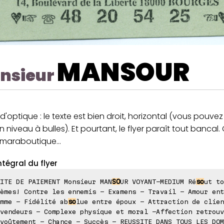
MANSOUR
nsieur
n d'optique : le texte est bien droit, horizontal (vous pouvez 
 niveau à bulles). Et pourtant, le flyer paraît tout bancal. 
maraboutique...
ntégral du flyer
ITE DE PAIEMENT Monsieur MAN
SO
UR VOYANT-MEDIUM Ré
so
ut to
èmes! Contre les ennemis - Examens - Travail - Amour ent
mme - Fidélité ab
so
lue entre époux - Attraction de clien
vendeurs - Complexe physique et moral -Affection retrouv
voûtement - Chance - Succès - REUSSITE DANS TOUS LES DOM