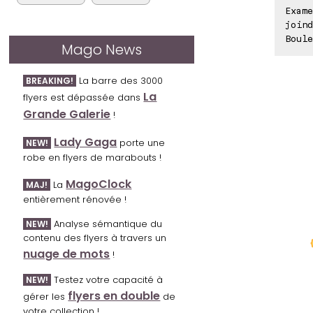
Exame
joind
Boule
Mago News
La barre des 3000
BREAKING!
La
flyers est dépassée dans
Grande Galerie
!
Lady Gaga
porte une
NEW!
robe en flyers de marabouts !
MagoClock
La
MAJ!
entièrement rénovée !
Analyse sémantique du
NEW!
contenu des flyers à travers un
nuage de mots
!
Testez votre capacité à
NEW!
flyers en double
gérer les
de
votre collection !