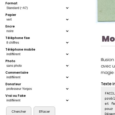
Format
Papier
Encre
Mo
Téléphone fixe
Téléphone mobile
Illusio
Photo
avec un
magie 
Commentaire
Texte i
Donateur
FACIL
Vrai ou Fake
probl
et fe
pour 
Désen