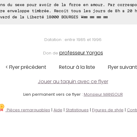
ns du sexe pour avoir de la force en amour. Par correspo
re enveloppe timbrée. Recoit tous les jours de 8h a 20 h
vard de la Liberté 18000 BOURGES ¥⊠⊠ ⊠⊠ ⊠⊠ ⊠⊠
Datation : entre 1985 et 1996
professeur Yorgos
Don de
< Flyer précédent
Retour à la liste
Flyer suivant
Jouer au taquin avec ce flyer
Lien permanent vers ce flyer :
Monsieur MANSOUR
Pièces remarquables
|
Aide
|
Statistiques
|
Figures de style
|
Cont