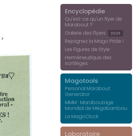
Encyclopédie
Qu'est-ce qu'un flyer de
Marabout ?
Galerie des Flyers
3025
 >
Rejoignez la Mago Pride !
Les Figures de Style
Herméneutique des
sortilèges
Magotools
Personal Marabout
Generator
MMM : Maraboutage
Mondial de Mégabambou
La MagoClock
Laboratoire