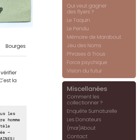
Qui veut gagner
des flyers ?
Le Taquin
Le Pendu
Mémoire de Marabout
Jeu des Noms
Bourges
Phrases à Trous
Force psychique
Vision du futur
vérifier
C'est la
Miscellanées
Comment les
collectionner ?
Enquête Surnaturelle
us les
Les Donateurs
re homme
tèle
(mar)About
ée -
Contact
AINES!