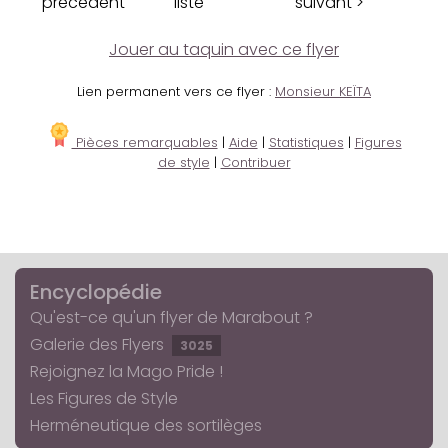
précédent
liste
suivant >
Jouer au taquin avec ce flyer
Lien permanent vers ce flyer :
Monsieur KEÏTA
Pièces remarquables
|
Aide
|
Statistiques
|
Figures
de style
|
Contribuer
Encyclopédie
Qu'est-ce qu'un flyer de Marabout ?
Galerie des Flyers
3025
Rejoignez la Mago Pride !
Les Figures de Style
Herméneutique des sortilèges