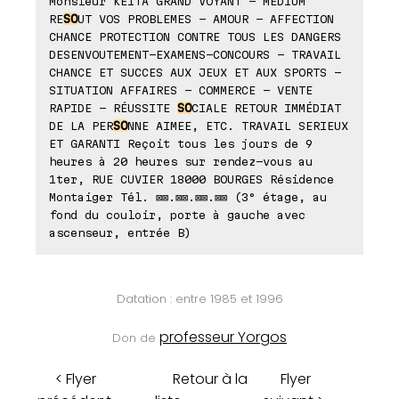
Monsieur KEÏTA GRAND VOYANT - MEDIUM
RE
SO
UT VOS PROBLEMES - AMOUR - AFFECTION
CHANCE PROTECTION CONTRE TOUS LES DANGERS
DESENVOUTEMENT-EXAMENS-CONCOURS - TRAVAIL
CHANCE ET SUCCES AUX JEUX ET AUX SPORTS -
SITUATION AFFAIRES - COMMERCE - VENTE
RAPIDE - RÉUSSITE
SO
CIALE RETOUR IMMÉDIAT
DE LA PER
SO
NNE AIMEE, ETC. TRAVAIL SERIEUX
ET GARANTI Reçoit tous les jours de 9
heures à 20 heures sur rendez-vous au
1ter, RUE CUVIER 18000 BOURGES Résidence
Montaiger Tél. ⊠⊠.⊠⊠.⊠⊠.⊠⊠ (3° étage, au
fond du couloir, porte à gauche avec
ascenseur, entrée B)
Datation : entre 1985 et 1996
professeur Yorgos
Don de
< Flyer
Retour à la
Flyer