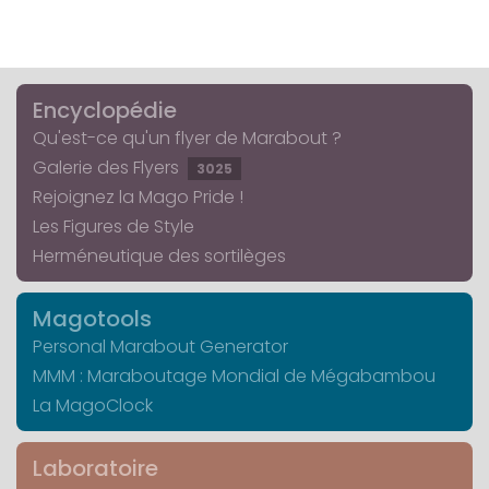
Encyclopédie
Qu'est-ce qu'un flyer de Marabout ?
Galerie des Flyers
3025
Rejoignez la Mago Pride !
Les Figures de Style
Herméneutique des sortilèges
Magotools
Personal Marabout Generator
MMM : Maraboutage Mondial de Mégabambou
La MagoClock
Laboratoire