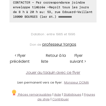
CONTACTER - Par correspondance joindre
enveloppe timbrée -Reçoit tous les jours
de 8 h à 20 h au: 53, rue Edouard-Vaillant
18000 BOURGES (1er ét.) ⊠⊠⊠⊠⊠⊠⊠⊠
Datation : entre 1985 et 1996
professeur Yorgos
Don de
< Flyer
Retour à la
Flyer
précédent
liste
suivant >
Jouer au taquin avec ce flyer
Lien permanent vers ce flyer :
Monsieur DOMA
Pièces remarquables
|
Aide
|
Statistiques
|
Figures
de style
|
Contribuer