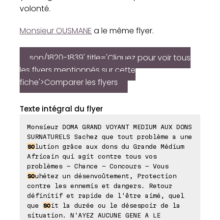
volonté.
Monsieur OUSMANE
a le même flyer.
son/1820-1839' title='Cliquez pour voir tous
les flyers mentionnés sur cette
fiche'>Comparer les flyers
Texte intégral du flyer
Monsieur DOMA GRAND VOYANT MEDIUM AUX DONS
SURNATURELS Sachez que tout problème a une
so
lution grâce aux dons du Grande Médium
Africain qui agit contre tous vos
problèmes - Chance - Concours - Vous
so
uhétez un désenvoûtement, Protection
contre les ennemis et dangers. Retour
définitif et rapide de l'être aimé, quel
que
so
it la durée ou le désespoir de la
situation. N'AYEZ AUCUNE GENE A LE