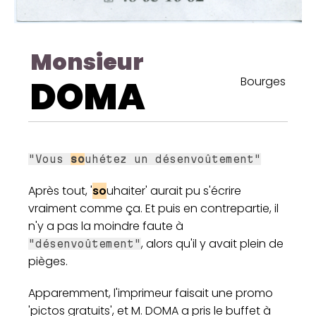
Monsieur
DOMA
Bourges
"Vous
so
uhétez un désenvoûtement"
Après tout, '
so
uhaiter' aurait pu s'écrire
vraiment comme ça. Et puis en contrepartie, il
n'y a pas la moindre faute à
, alors qu'il y avait plein de
"désenvoûtement"
pièges.
Apparemment, l'imprimeur faisait une promo
'pictos gratuits', et M. DOMA a pris le buffet à