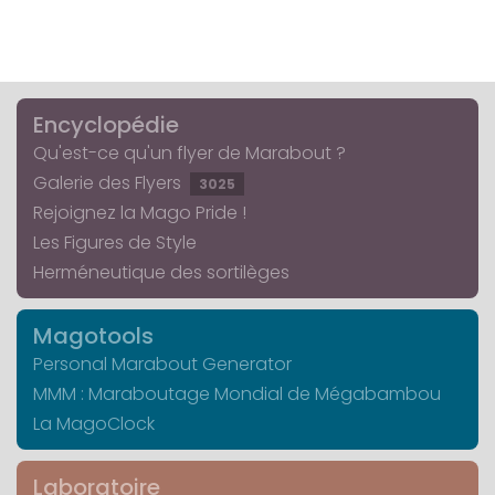
Encyclopédie
Qu'est-ce qu'un flyer de Marabout ?
Galerie des Flyers
3025
Rejoignez la Mago Pride !
Les Figures de Style
Herméneutique des sortilèges
Magotools
Personal Marabout Generator
MMM : Maraboutage Mondial de Mégabambou
La MagoClock
Laboratoire