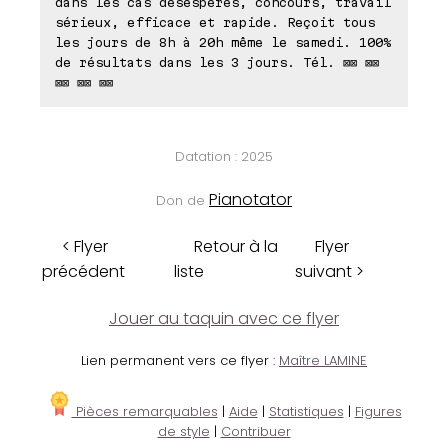
dans les cas désespérés, concours, travail
sérieux, efficace et rapide. Reçoit tous
les jours de 8h à 20h même le samedi. 100%
de résultats dans les 3 jours. Tél. ⊠⊠ ⊠⊠
⊠⊠ ⊠⊠ ⊠⊠
Datation : 2025
Pianotator
Don de
< Flyer
Retour à la
Flyer
précédent
liste
suivant >
Jouer au taquin avec ce flyer
Lien permanent vers ce flyer :
Maître LAMINE
Pièces remarquables
|
Aide
|
Statistiques
|
Figures
de style
|
Contribuer