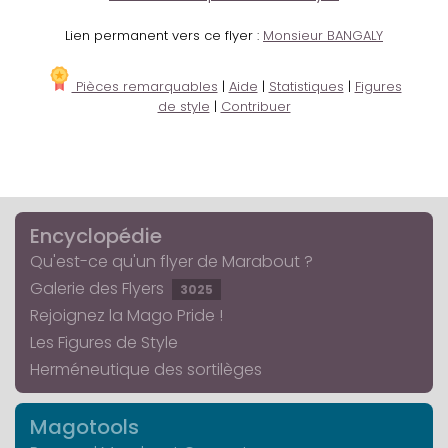
Lien permanent vers ce flyer :
Monsieur BANGALY
Pièces remarquables
|
Aide
|
Statistiques
|
Figures
de style
|
Contribuer
Encyclopédie
Qu'est-ce qu'un flyer de Marabout ?
Galerie des Flyers
3025
Rejoignez la Mago Pride !
Les Figures de Style
Herméneutique des sortilèges
Magotools