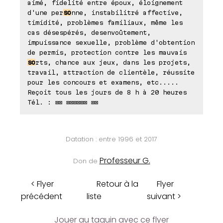
aimé, fidelité entre époux, éloignement
d'une per
so
nne, instabilitré affective,
timidité, problèmes familiaux, même les
cas désespérés, desenvoûtement,
impuissance sexuelle, problème d'obtention
de permis, protection contre les mauvais
so
rts, chance aux jeux, dans les projets,
travail, attraction de clientèle, réussite
pour les concours et examens, etc.....
Reçoit tous les jours de 8 h à 20 heures
Tél. : ⊠⊠ ⊠⊠⊠⊠⊠⊠ ⊠⊠
Datation : entre 1996 et 2017
Professeur G.
Don de
< Flyer
Retour à la
Flyer
précédent
liste
suivant >
Jouer au taquin avec ce flyer