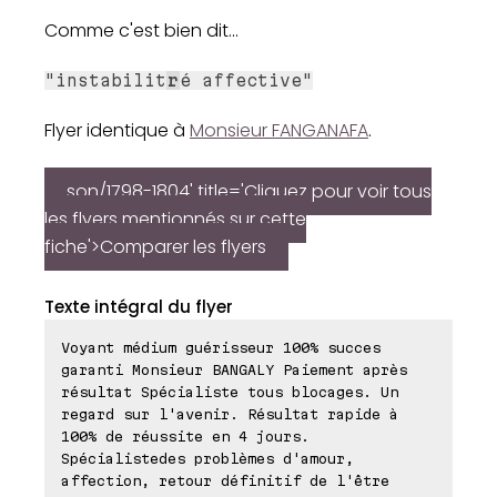
Comme c'est bien dit...
"instabilit
r
é affective"
Flyer identique à
Monsieur FANGANAFA
.
son/1798-1804' title='Cliquez pour voir tous
les flyers mentionnés sur cette
fiche'>Comparer les flyers
Texte intégral du flyer
Voyant médium guérisseur 100% succes
garanti Monsieur BANGALY Paiement après
résultat Spécialiste tous blocages. Un
regard sur l'avenir. Résultat rapide à
100% de réussite en 4 jours.
Spécialistedes problèmes d'amour,
affection, retour définitif de l'être