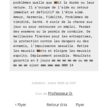
problèmes quelle que
so
it la durée ou leur
nature. Il s'occupe de l'aide au retour
immédiat et définitif de l'être aimé.
Amour, Harmonie, Fidelité, Problèmes de
timidité, Santé. A avoir de la chance aux
jeux ou pour retrouver un emploi. Passer
des examens ou le permis de conduire. De
meilleures finances pour les entreprises,
la protection contre les dangers ou des
ennemis, l'impuissance sexuelle. Retire
les mauvais
so
rts et éloigne les mauvais
esprits. Déplacement possible. Résultats
garantis en 3 jours ⊠⊠ ⊠⊠ ⊠⊠ ⊠⊠ ⊠⊠ ou ⊠⊠ ⊠⊠
⊠⊠ ⊠⊠ ⊠⊠ siret ⊠⊠⊠ ⊠⊠⊠ ⊠⊠⊠ 000 14
Datation : entre 1996 et 2017
Professeur G.
Don de
< Flyer
Retour à la
Flyer