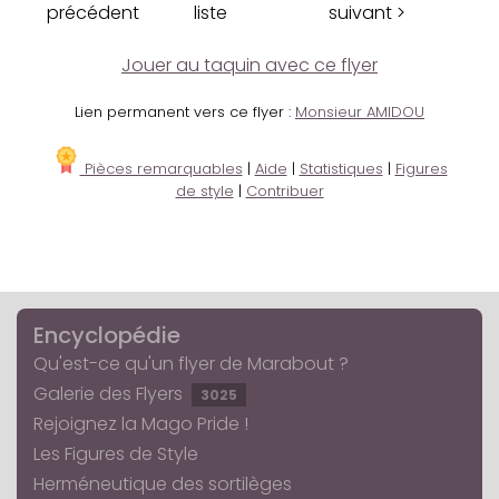
précédent
liste
suivant >
Jouer au taquin avec ce flyer
Lien permanent vers ce flyer :
Monsieur AMIDOU
Pièces remarquables
|
Aide
|
Statistiques
|
Figures
de style
|
Contribuer
Encyclopédie
Qu'est-ce qu'un flyer de Marabout ?
Galerie des Flyers
3025
Rejoignez la Mago Pride !
Les Figures de Style
Herméneutique des sortilèges