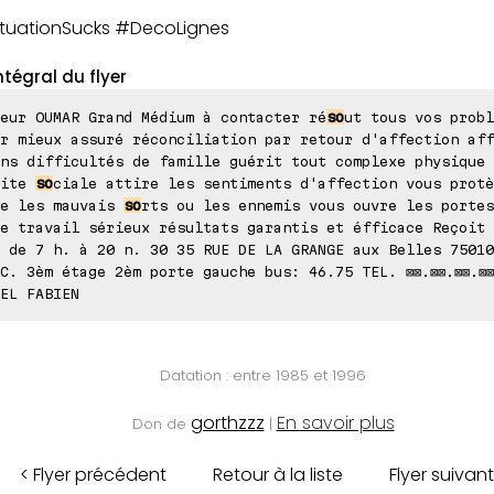
uationSucks #DecoLignes
ntégral du flyer
eur OUMAR Grand Médium à contacter ré
so
ut tous vos probl
r mieux assuré réconciliation par retour d'affection aff
ns difficultés de famille guérit tout complexe physique 
site
so
ciale attire les sentiments d'affection vous protè
re les mauvais
so
rts ou les ennemis vous ouvre les portes
e travail sérieux résultats garantis et éfficace Reçoit 
 de 7 h. à 20 n. 30 35 RUE DE LA GRANGE aux Belles 75010
C. 3èm étage 2èm porte gauche bus: 46.75 TEL. ⊠⊠.⊠⊠.⊠⊠.⊠
EL FABIEN
Datation : entre 1985 et 1996
gorthzzz
En savoir plus
Don de
|
< Flyer précédent
Retour à la liste
Flyer suivant