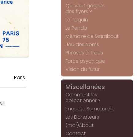
Qui veut gagner
des flyers ?
Le Taquin
Le Pendu
Mémoire de Marabout
Jeu des Noms
Phrases à Trous
Force psychique
Vision du futur
Paris
Miscellanées
Comment les
collectionner ?
s"
Enquête Surnaturelle
Les Donateurs
(mar)About
Contact