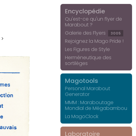
Encyclopédie
Qu'est-ce qu'un flyer de
Marabout ?
Galerie des Flyers
3005
 >
Rejoignez la Mago Pride !
Les Figures de Style
Herméneutique des
sortilèges
Magotools
Personal Marabout
Generator
MMM : Maraboutage
Mondial de Mégabambou
La MagoClock
Laboratoire