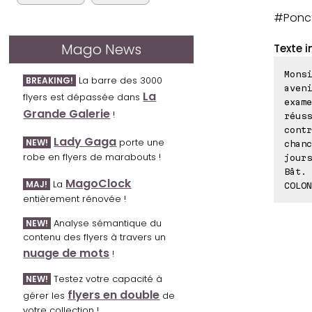
#Ponct
Mago News
Texte i
Monsi
La barre des 3000
BREAKING!
aveni
La
flyers est dépassée dans
exame
Grande Galerie
!
réus
cont
Lady Gaga
porte une
NEW!
chanc
robe en flyers de marabouts !
jours
Bât. 
MagoClock
La
MAJ!
COLON
entièrement rénovée !
Analyse sémantique du
NEW!
contenu des flyers à travers un
nuage de mots
!
Testez votre capacité à
NEW!
flyers en double
gérer les
de
votre collection !