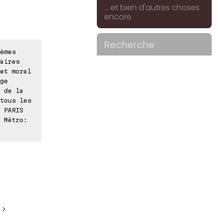
... et bien d'autres choses
encore
Recherche
èmes
aires
et moral
ge
 de la
tous les
 PARIS
⊠ Métro:
 >