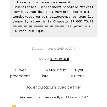
l'homme et la femme deviennent
inséparables. Déplacement possible travail
serieux, rapide, 100% garanti Reçoit sur
rendez-vous ou par correspondance tous les
jours 3, allée de la Chapraie 37 000 TOURS
⊠⊠ ⊠⊠ ⊠⊠ ⊠⊠ ⊠⊠/⊠⊠ ⊠⊠ ⊠⊠ ⊠⊠ ⊠⊠ pas jeter sur
la voie publique
Datation : entre 2010 et 2017
lethomkat
Don de
< Flyer
Retour à la
Flyer
précédent
liste
suivant >
Jouer au taquin avec ce flyer
Lien permanent vers ce flyer :
Monsieur TAFA