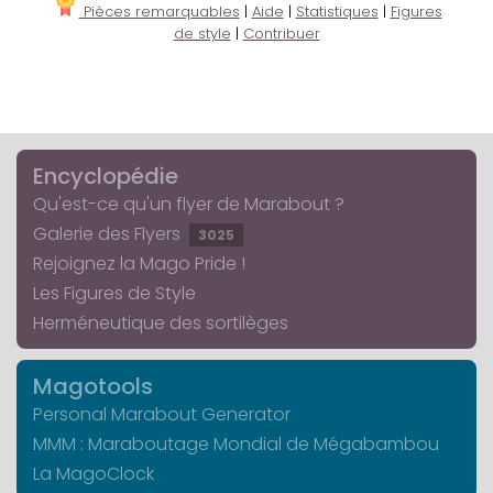
Pièces remarquables
|
Aide
|
Statistiques
|
Figures
de style
|
Contribuer
Encyclopédie
Qu'est-ce qu'un flyer de Marabout ?
Galerie des Flyers
3025
Rejoignez la Mago Pride !
Les Figures de Style
Herméneutique des sortilèges
Magotools
Personal Marabout Generator
MMM : Maraboutage Mondial de Mégabambou
La MagoClock