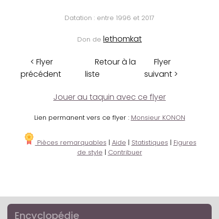
Datation : entre 1996 et 2017
lethomkat
Don de
< Flyer
Retour à la
Flyer
précédent
liste
suivant >
Jouer au taquin avec ce flyer
Lien permanent vers ce flyer :
Monsieur KONON
Pièces remarquables
|
Aide
|
Statistiques
|
Figures
de style
|
Contribuer
Encyclopédie