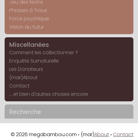
Jeu des Noms
Phrases à Trous
Force psychique
Vision du futur
Miscellanées
Comment les collectionner ?
Enquête Surnaturelle
Les Donateurs
(mar)About
Contact
... et bien d'autres choses encore
Recherche
© 2026 megabambou.com
(mar)
About
Contact
•
•