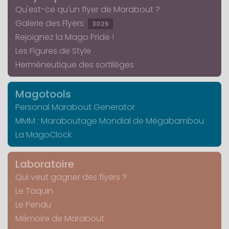
Qu'est-ce qu'un flyer de Marabout ?
Galerie des Flyers
3025
Rejoignez la Mago Pride !
Les Figures de Style
Herméneutique des sortilèges
Magotools
Personal Marabout Generator
MMM : Maraboutage Mondial de Mégabambou
La MagoClock
Laboratoire
Qui veut gagner des flyers ?
Le Taquin
Le Pendu
Mémoire de Marabout