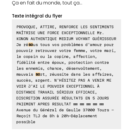
Ça en fait du monde, tout ça...
Texte intégral du flyer
PROVOQUE, ATTIRE, RENFORCE LES SENTIMENTS
MAÎTRISE UNE FORCE EXCEPTIONNELLE Mr.
KONON AUTHENTIQUE MEDIUM VOYANT GUÉRISSEUR
Je ré
so
us tous vos problèmes d'amour pour
pouvoir retrouver votre femme, votre mari,
le copain ou la copine, affection,
fidélité entre époux, protection contre
les ennemis, chance, désenvoûtement,
mauvais
so
rt, réussite dans les affaires,
succès, argent. N'HÉSITEZ PAS A VENIR ME
VOIR J'AI LE POUVOIR EXCEPTIONNEL À
DISTANCE TRAVAIL SÉRIEUX EFFICACE,
DISCRETION ASSURÉE RÉSULTATS EN 5 JOURS
PAIEMENT APRES RESULTAT ⊠⊠ ⊠⊠ ⊠⊠ ⊠⊠ ⊠⊠
Avenue du Général de Gaulle 37000 Tours -
Reçoit TLJ de 8h à 20h-Déplacement
possible