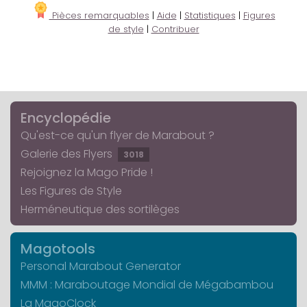
Pièces remarquables
|
Aide
|
Statistiques
|
Figures
de style
|
Contribuer
Encyclopédie
Qu'est-ce qu'un flyer de Marabout ?
Galerie des Flyers
3018
Rejoignez la Mago Pride !
Les Figures de Style
Herméneutique des sortilèges
Magotools
Personal Marabout Generator
MMM : Maraboutage Mondial de Mégabambou
La MagoClock