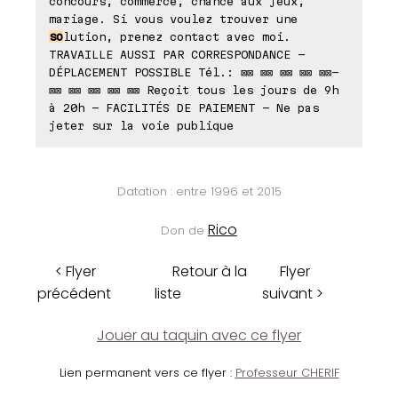
concours, commerce, chance aux jeux,
mariage. Si vous voulez trouver une
so
lution, prenez contact avec moi.
TRAVAILLE AUSSI PAR CORRESPONDANCE -
DÉPLACEMENT POSSIBLE Tél.: ⊠⊠ ⊠⊠ ⊠⊠ ⊠⊠ ⊠⊠-
⊠⊠ ⊠⊠ ⊠⊠ ⊠⊠ ⊠⊠ Reçoit tous les jours de 9h
à 20h - FACILITÉS DE PAIEMENT - Ne pas
jeter sur la voie publique
Datation : entre 1996 et 2015
Rico
Don de
< Flyer
Retour à la
Flyer
précédent
liste
suivant >
Jouer au taquin avec ce flyer
Lien permanent vers ce flyer :
Professeur CHERIF