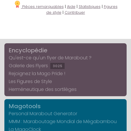
Pièces remarquables
|
Aide
|
Statistiques
|
Figures
de style
|
Contribuer
Encyclopédie
Qu'est-ce qu'un flyer de Marabout ?
Galerie des Flyers
3025
Rejoignez la Mago Pride !
Les Figures de Style
Herméneutique des sortilèges
Magotools
Personal Marabout Generator
MMM : Maraboutage Mondial de Mégabambou
La MagoClock