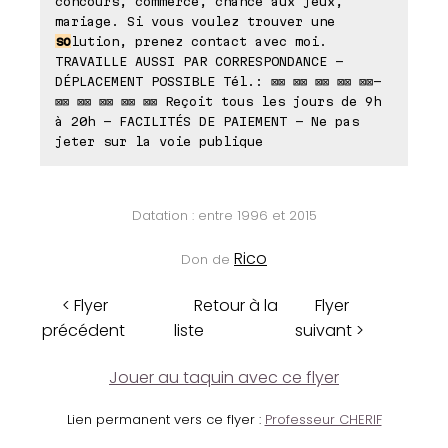
concours, commerce, chance aux jeux,
mariage. Si vous voulez trouver une
so
lution, prenez contact avec moi.
TRAVAILLE AUSSI PAR CORRESPONDANCE -
DÉPLACEMENT POSSIBLE Tél.: ⊠⊠ ⊠⊠ ⊠⊠ ⊠⊠ ⊠⊠-
⊠⊠ ⊠⊠ ⊠⊠ ⊠⊠ ⊠⊠ Reçoit tous les jours de 9h
à 20h - FACILITÉS DE PAIEMENT - Ne pas
jeter sur la voie publique
Datation : entre 1996 et 2015
Rico
Don de
< Flyer
Retour à la
Flyer
précédent
liste
suivant >
Jouer au taquin avec ce flyer
Lien permanent vers ce flyer :
Professeur CHERIF