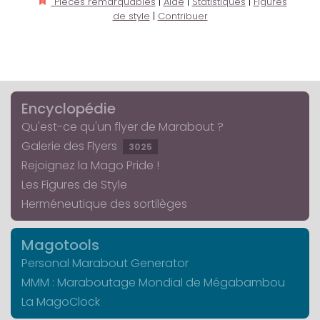
Pièces remarquables
|
Aide
|
Statistiques
|
Figures
de style
|
Contribuer
Encyclopédie
Qu'est-ce qu'un flyer de Marabout ?
Galerie des Flyers
3025
Rejoignez la Mago Pride !
Les Figures de Style
Herméneutique des sortilèges
Magotools
Personal Marabout Generator
MMM : Maraboutage Mondial de Mégabambou
La MagoClock