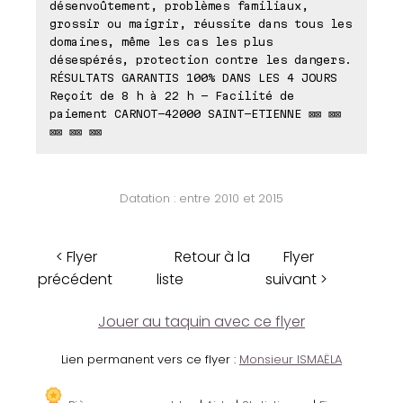
désenvoûtement, problèmes familiaux,
grossir ou maigrir, réussite dans tous les
domaines, même les cas les plus
désespérés, protection contre les dangers.
RÉSULTATS GARANTIS 100% DANS LES 4 JOURS
Reçoit de 8 h à 22 h - Facilité de
paiement CARNOT-42000 SAINT-ETIENNE ⊠⊠ ⊠⊠
⊠⊠ ⊠⊠ ⊠⊠
Datation : entre 2010 et 2015
< Flyer
Retour à la
Flyer
précédent
liste
suivant >
Jouer au taquin avec ce flyer
Lien permanent vers ce flyer :
Monsieur ISMAËLA