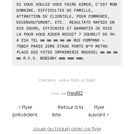
SI VOUS VOULEZ VOUS FAIRE AIMER, C'EST MON
DOMAINE, DIFFICULTES DE FAMILLE,
ATTRACTION DE CLIENTELE, POUR COMMERCE,
DESENVOUTEMENT, ETC.. RESULTATS RAPIDE EN
SIX JOURS, EFFICACES ET GARANTIS JE SUIS
LA POUR VOUS AIDER RECOIT 7 JOURS/7 DE 9H
A 21H TEL ⊠⊠ ⊠⊠ ⊠⊠ ⊠⊠ ⊠⊠ RUE COMPANS -
75019 PARIS 2EME ETAGE PORTE N°9 METRO
PLACE DES FETES IMPRIMERIE ROUSSEL ⊠⊠ ⊠⊠ ⊠⊠
⊠⊠ R.C.S. BOBIGNY ⊠⊠⊠ ⊠⊠⊠ ⊠⊠⊠.
Datation : entre 1985 et 1996
Fred92
Don de
< Flyer
Retour à la
Flyer
précédent
liste
suivant >
Jouer au taquin avec ce flyer