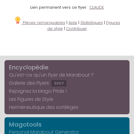
Lien permanent vers ce flyer :
CLAUDE
Pièces remarquables
|
Aide
|
Statistiques
|
Figures
de style
|
Contribuer
Encyclopédie
Qu'est-ce qu'un flyer de Marabout ?
Galerie des Flyers
3007
Rejoignez la Mago Pride !
Les Figures de Style
Herméneutique des sortilèges
Magotools
Personal Marabout Generator