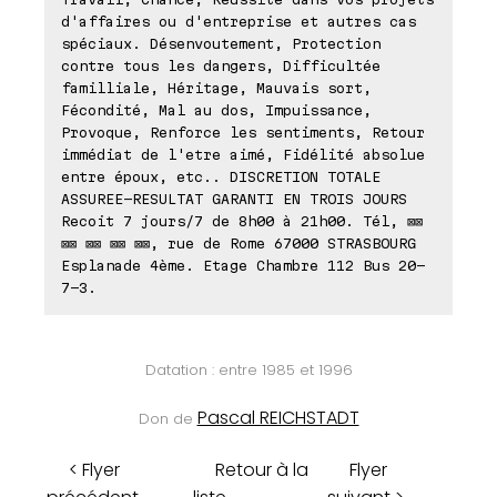
d'affaires ou d'entreprise et autres cas
spéciaux. Désenvoutement, Protection
contre tous les dangers, Difficultée
familliale, Héritage, Mauvais sort,
Fécondité, Mal au dos, Impuissance,
Provoque, Renforce les sentiments, Retour
immédiat de l'etre aimé, Fidélité absolue
entre époux, etc.. DISCRETION TOTALE
ASSUREE-RESULTAT GARANTI EN TROIS JOURS
Recoit 7 jours/7 de 8h00 à 21h00. Tél, ⊠⊠
⊠⊠ ⊠⊠ ⊠⊠ ⊠⊠, rue de Rome 67000 STRASBOURG
Esplanade 4ème. Etage Chambre 112 Bus 20-
7-3.
Datation : entre 1985 et 1996
Pascal REICHSTADT
Don de
< Flyer
Retour à la
Flyer