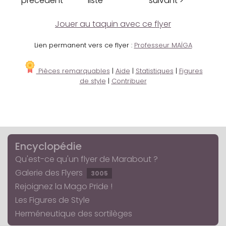
précédent
liste
suivant >
Jouer au taquin avec ce flyer
Lien permanent vers ce flyer :
Professeur MAÏGA
Pièces remarquables
|
Aide
|
Statistiques
|
Figures
de style
|
Contribuer
Encyclopédie
Qu'est-ce qu'un flyer de Marabout ?
Galerie des Flyers
3005
Rejoignez la Mago Pride !
Les Figures de Style
Herméneutique des sortilèges