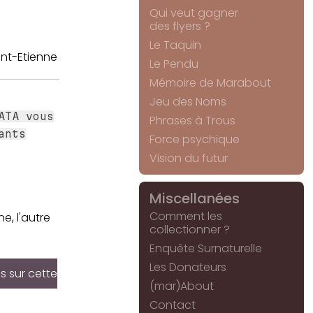
Qui veut gagner
des flyers ?
Le Taquin
int-Etienne
Le Pendu
Mémoire de Marabout
Jeu des Noms
ATA vous
Phrases à Trous
ants
Force psychique
Vision du futur
Miscellanées
s
Comment les
e, l'autre
collectionner ?
Enquête Surnaturelle
Les Donateurs
s sur cette
(mar)About
Contact