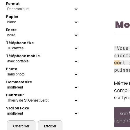
Format
Papier
Mo
Encre
Téléphone fixe
"Vous
aider
Téléphone mobile
so
nt 
Photo
puiss
Commentaire
Même 
compliq
Donateur
sur Lyo
Vrai ou Fake
son/
fiche'>