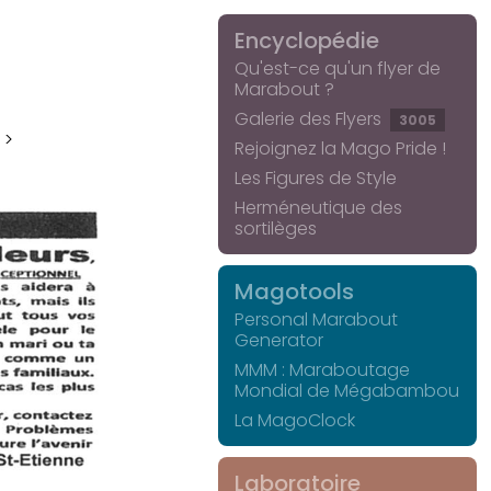
Encyclopédie
Qu'est-ce qu'un flyer de
Marabout ?
Galerie des Flyers
3005
 >
Rejoignez la Mago Pride !
Les Figures de Style
Herméneutique des
sortilèges
Magotools
Personal Marabout
Generator
MMM : Maraboutage
Mondial de Mégabambou
La MagoClock
Laboratoire