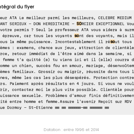
ntégral du flyer
eur ATA Le meilleur parmi les meilleurs, CELEBRE MEDIUM 
YANT SERIEUX - DON HEREDITAIRE -
SO
RCIER EXCEPTIONNEL Vou
votre permis ? Seul le professeur ATA vous aidera à surm
e épreuve, car tous les voyants
so
nt des voyants, mais il
ous la même puissance. Incontestablement il ré
so
ut tous 
èmes : examens, chance aux jeux, attraction de clientèle
rce, retour immédiat de l'être aimé dans la semaine, si 
 femme t'a quitté (e) tu viens ici et il (elle) courra d
omme un chien, succès fou en amour, mariage, désenvoûtem
èmes familiaux. Grossir ou maigrir, réussite dans tous l
nes, même les cas les plus désespérés. Protection contre
rs. Paiement après résultats en 4 jours. Si vous ne voul
rir, contactez moi le plus vite possible. Clientèle pour
uissance sexuelle. Problèmes d'amour finis définitivemen
ité entre homme et femme.Assure l'avenir Reçoit sur RDV 
ue Dormoy - St-Etienne ⊠⊠ ⊠⊠ ⊠⊠⊠⊠⊠⊠-⊠⊠ ⊠⊠⊠⊠⊠⊠ ⊠⊠
Datation : entre 1996 et 2014