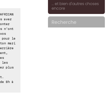
... et bien d'autres choses
encore
AFRICAN
s avez
Recherche
onter
s n'ont
vos
 pour le
ton mari
errière
ent,
es
 les
ez plus
t.
de 8h à