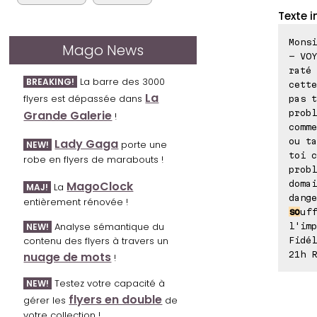
Texte i
Monsi
Mago News
- VO
raté 
La barre des 3000
BREAKING!
cett
La
flyers est dépassée dans
pas t
Grande Galerie
probl
!
comme
Lady Gaga
ou ta
porte une
NEW!
toi c
robe en flyers de marabouts !
probl
MagoClock
domai
La
MAJ!
dange
entièrement rénovée !
so
uff
Analyse sémantique du
NEW!
l'imp
contenu des flyers à travers un
Fidél
nuage de mots
21h R
!
Testez votre capacité à
NEW!
flyers en double
gérer les
de
votre collection !