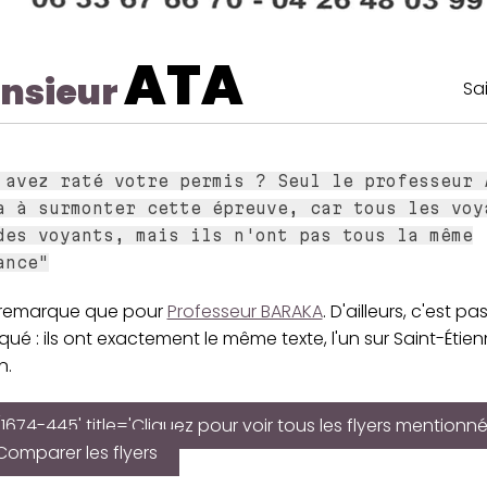
ATA
nsieur
Sa
 avez raté votre permis ? Seul le professeur 
a à surmonter cette épreuve, car tous les voy
des voyants, mais ils n'ont pas tous la même
ance"
remarque que pour
Professeur BARAKA
. D'ailleurs, c'est pa
ué : ils ont exactement le même texte, l'un sur Saint-Étienn
n.
1674-445' title='Cliquez pour voir tous les flyers mentionné
Comparer les flyers